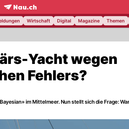
frontpage.
NAU.ch
meldungen
Wirtschaft
Digital
Magazine
Themen
rdärs-Yacht wegen
hen Fehlers?
yesian» im Mittelmeer. Nun stellt sich die Frage: War