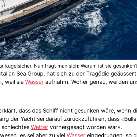
gar kugelsicher. Nun fragt man sich: Warum ist sie gesunken
Italian Sea Group, hat sich zu der Tragödie geäusser
, weil sie
Wasser
aufnahm. Woher genau, werden uns
erklärt, dass das Schiff nicht gesunken wäre, wenn d
ang der Yacht sei darauf zurückzuführen, dass «Bull
 schlechtes
Wetter
vorhergesagt worden war».
wesen, es sei aber zu viel
Wasser
eingedrungen, so d