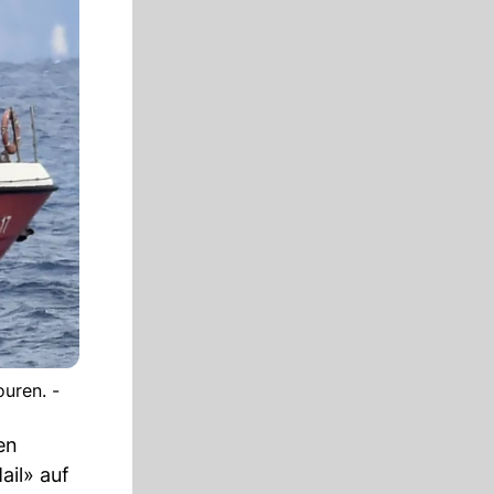
uren. -
en
ail» auf