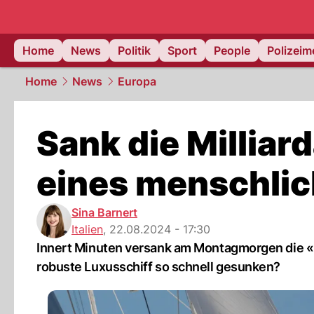
Home
News
Politik
Sport
People
Polizei
Home
News
Europa
Sank die Millia
eines menschlic
Sina Barnert
Italien
,
22.08.2024 - 17:30
Innert Minuten versank am Montagmorgen die «Ba
robuste Luxusschiff so schnell gesunken?