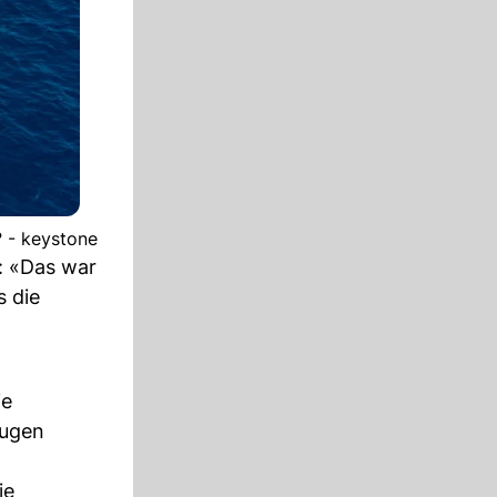
? - keystone
t: «Das war
 die
ie
augen
ie