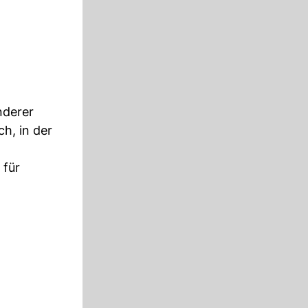
nderer
h, in der
 für