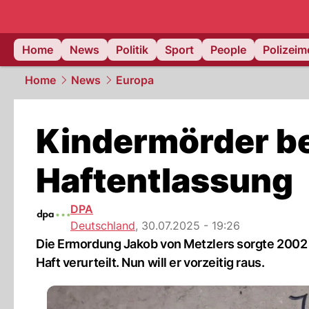
Home
News
Politik
Sport
People
Polizei
Home
News
Europa
Kindermörder b
Haftentlassung
DPA
Deutschland
,
30.07.2025 - 19:26
Die Ermordung Jakob von Metzlers sorgte 2002 
Haft verurteilt. Nun will er vorzeitig raus.