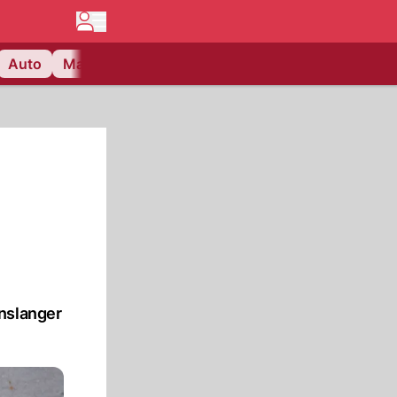
Auto
Matchcenter
Videos
Nau Plus
Lifestyle
enslanger