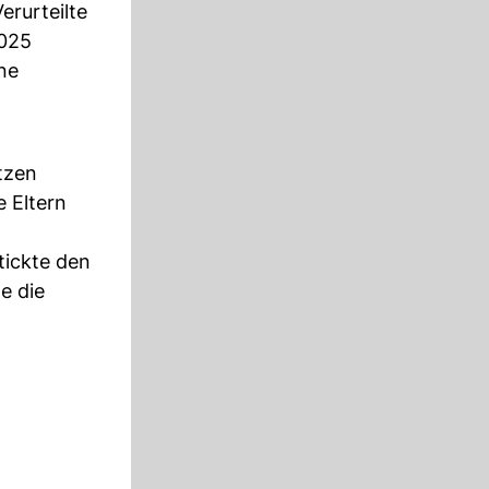
erurteilte
2025
ne
tzen
 Eltern
tickte den
e die