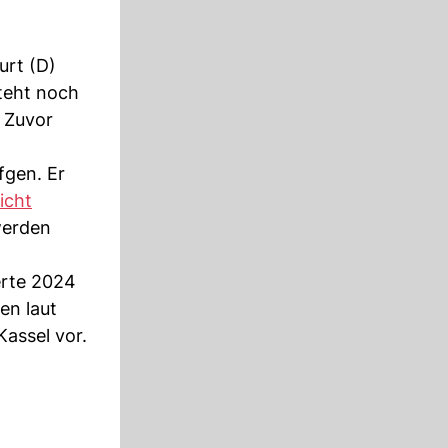
urt (D)
steht noch
. Zuvor
fgen. Er
icht
werden
erte 2024
en laut
Kassel vor.