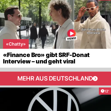
«Chatty»
«Finance Bro» gibt SRF-Donat
Interview – und geht viral
MEHR AUS DEUTSCHLAND
Arti
12'