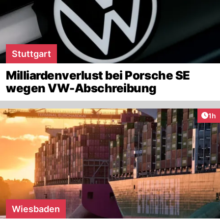
Stuttgart
Milliardenverlust bei Porsche SE
wegen VW-Abschreibung
Art
1h
Wiesbaden