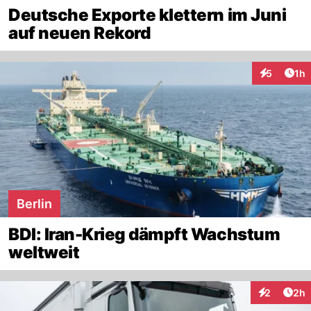
Deutsche Exporte klettern im Juni
auf neuen Rekord
Art
5
1h
Interaktion
Berlin
BDI: Iran-Krieg dämpft Wachstum
weltweit
Arti
2
2h
Interaktion