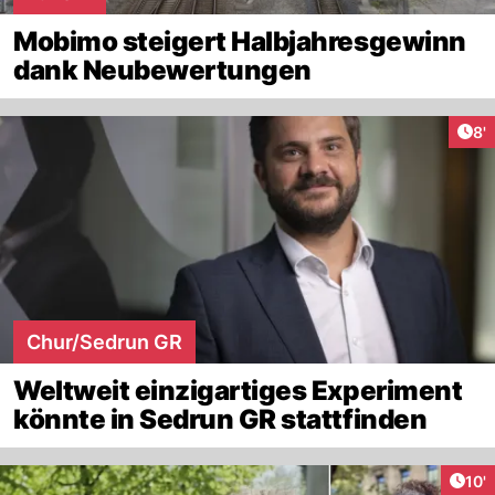
Mobimo steigert Halbjahresgewinn
dank Neubewertungen
Art
8'
Chur/Sedrun GR
Weltweit einzigartiges Experiment
könnte in Sedrun GR stattfinden
Arti
10'