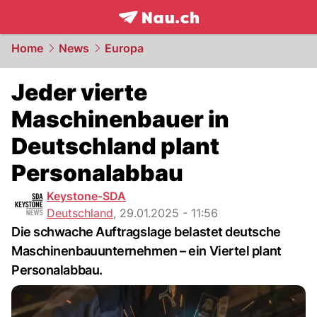
frontpage.
NAU.ch
Home
News
Europa
Jeder vierte
Maschinenbauer in
Deutschland plant
Personalabbau
Keystone-SDA
Deutschland
,
29.01.2025 - 11:56
Die schwache Auftragslage belastet deutsche
Maschinenbauunternehmen – ein Viertel plant
Personalabbau.