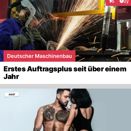
Arti
5
2y
Interaktion
Deutscher Maschinenbau
Erstes Auftragsplus seit über einem
Jahr