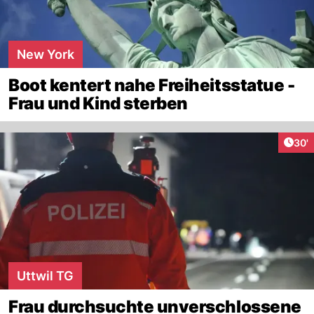
New York
Boot kentert nahe Freiheitsstatue -
Frau und Kind sterben
Arti
30'
Uttwil TG
Frau durchsuchte unverschlossene