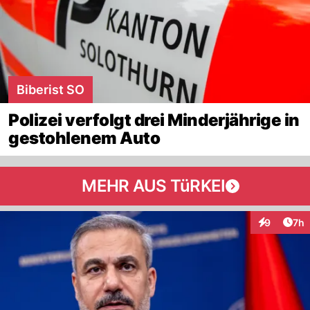
Biberist SO
Polizei verfolgt drei Minderjährige in
gestohlenem Auto
MEHR AUS TüRKEI
Arti
9
7h
Interaktion