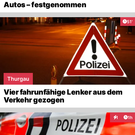
Autos – festgenommen
Arti
51'
Thurgau
Vier fahrunfähige Lenker aus dem
Verkehr gezogen
Art
1
1h
Interaktion