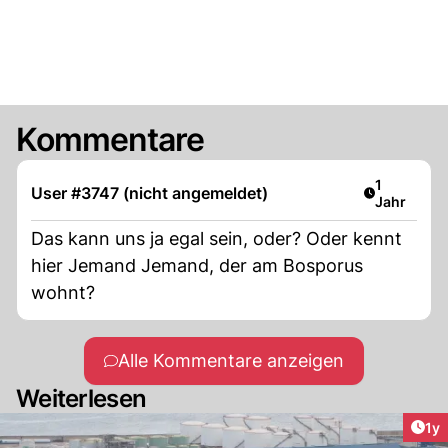
Kommentare
Artikel ver
1
User #3747 (nicht angemeldet)
Jahr
Das kann uns ja egal sein, oder? Oder kennt
hier Jemand Jemand, der am Bosporus
wohnt?
Alle Kommentare anzeigen
Weiterlesen
Art
1y