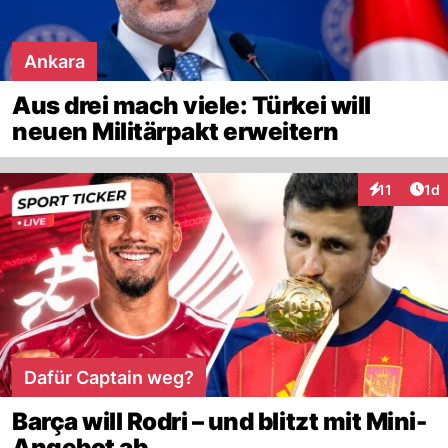
Ankara
Aus drei mach viele: Türkei will
neuen Militärpakt erweitern
Art
11
1d
Interaktione
Dafür Captain weg?
Barça will Rodri – und blitzt mit Mini-
Angebot ab