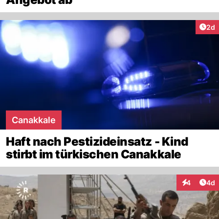
Arti
2d
Canakkale
Haft nach Pestizideinsatz - Kind
stirbt im türkischen Canakkale
Arti
4
4d
Interaktion