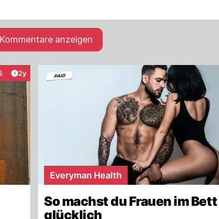
e Kommentare anzeigen
Artikel veröffentlicht:
5
2y
teraktionen
Everyman Health
So machst du Frauen im Bett
glücklich