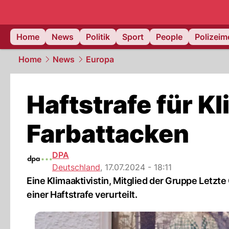
Home
News
Politik
Sport
People
Polizei
Home
News
Europa
Haftstrafe für K
Farbattacken
DPA
Deutschland
,
17.07.2024 - 18:11
Eine Klimaaktivistin, Mitglied der Gruppe Letzt
einer Haftstrafe verurteilt.