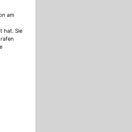
ion am
 hat. Sie
trafen
e