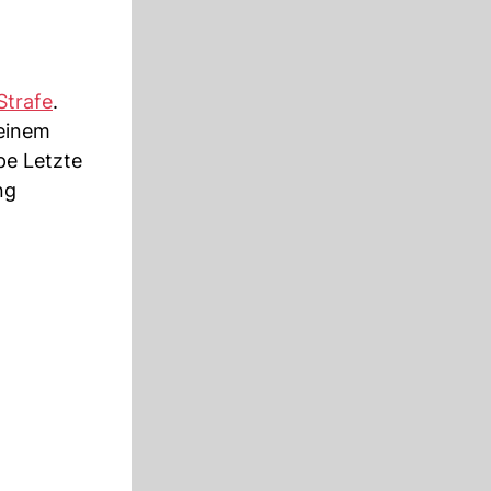
Strafe
.
 einem
pe Letzte
ng