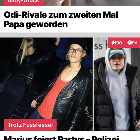
Baby-Glück
Odi-Rivale zum zweiten Mal
Papa geworden
Arti
100
9d
Interaktionen
Trotz Fussfessel
Marius feiert Partys – Polizei