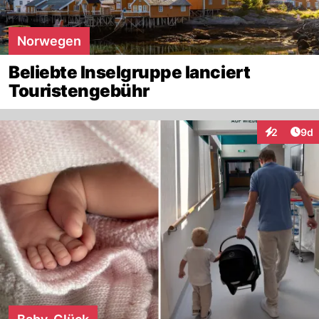
Norwegen
Beliebte Inselgruppe lanciert
Touristengebühr
Arti
2
9d
Interaktion