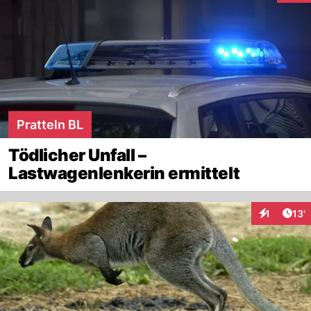
Pratteln BL
Tödlicher Unfall –
Lastwagenlenkerin ermittelt
Arti
1
13'
Interaktion