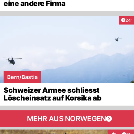
eine andere Firma
Arti
24'
Bern/Bastia
Schweizer Armee schliesst
Löscheinsatz auf Korsika ab
MEHR AUS NORWEGEN