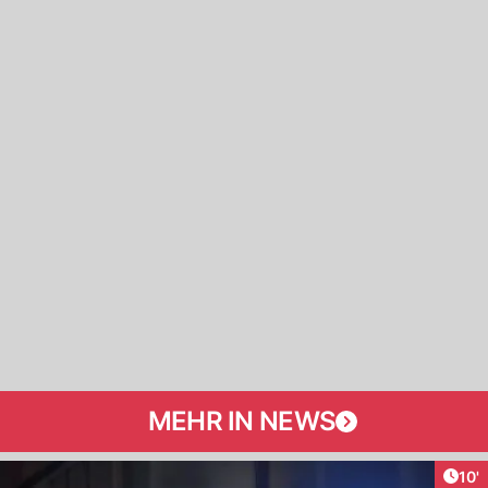
MEHR IN NEWS
Arti
10'