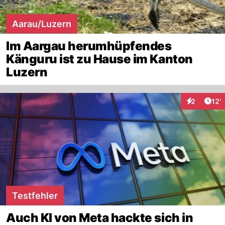
Aarau/Luzern
Im Aargau herumhüpfendes
Känguru ist zu Hause im Kanton
Luzern
Arti
2
12'
Interaktion
Testfehler
Auch KI von Meta hackte sich in