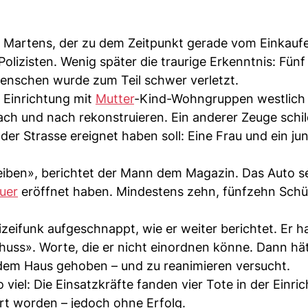
ali Martens, der zu dem Zeitpunkt gerade vom Einkau
olizisten. Wenig später die traurige Erkenntnis: Fünf
 Menschen wurde zum Teil schwer verletzt.
 Einrichtung mit
Mutter
-Kind-Wohngruppen westlich
ch und nach rekonstruieren. Ein anderer Zeuge schil
 der Strasse ereignet haben soll: Eine Frau und ein j
bleiben», berichtet der Mann dem Magazin. Das Auto s
uer
eröffnet haben. Mindestens zehn, fünfzehn Schü
zeifunk aufgeschnappt, wie er weiter berichtet. Er h
uss». Worte, die er nicht einordnen könne. Dann hä
 dem Haus gehoben – und zu reanimieren versucht.
 viel: Die Einsatzkräfte fanden vier Tote in der Einri
rt worden – jedoch ohne Erfolg.