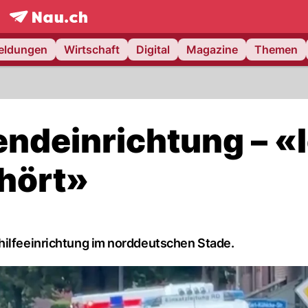
frontpage.
NAU.ch
meldungen
Wirtschaft
Digital
Magazine
Themen
endeinrichtung – «
hört»
hilfeeinrichtung im norddeutschen Stade.