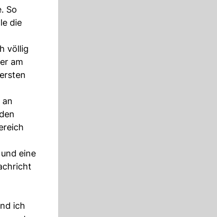
e. So
le die
 völlig
her am
 ersten
l an
 den
ereich
 und eine
achricht
nd ich