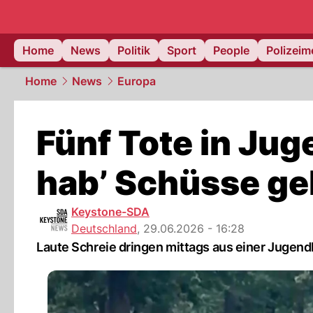
Home
News
Politik
Sport
People
Polizei
Home
News
Europa
Fünf Tote in Jug
hab’ Schüsse ge
Keystone-SDA
Deutschland
,
29.06.2026 - 16:28
Laute Schreie dringen mittags aus einer Jugend