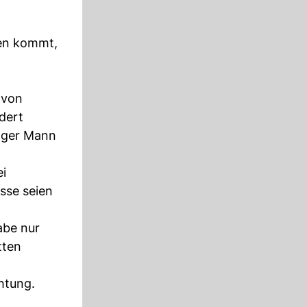
fen kommt,
 von
dert
unger Mann
ei
sse seien
abe nur
tten
chtung.