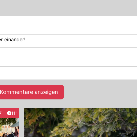
r einander!
e Kommentare anzeigen
Artikel veröffentlicht:
7
11'
raktionen