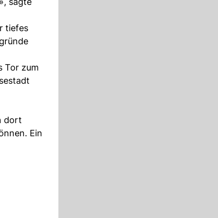
», sagte
 tiefes
rgründe
s Tor zum
sestadt
n dort
önnen. Ein