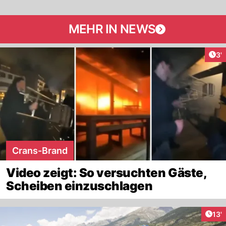
MEHR IN NEWS
Art
3'
Crans-Brand
Video zeigt: So versuchten Gäste,
Scheiben einzuschlagen
Arti
13'