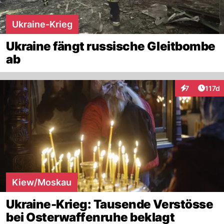
Ukraine-Krieg
Ukraine fängt russische Gleitbombe
ab
Artike
7
117d
Interaktionen
Kiew/Moskau
Ukraine-Krieg: Tausende Verstösse
bei Osterwaffenruhe beklagt