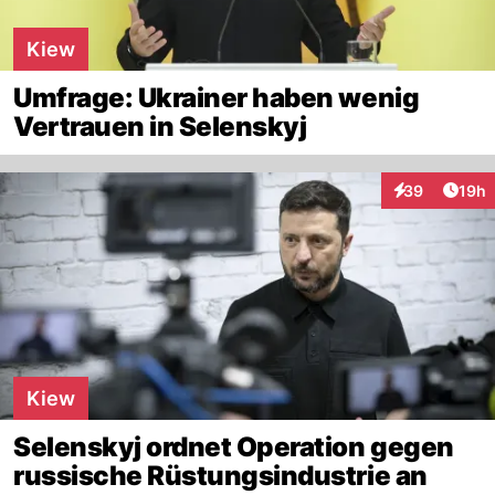
Kiew
Umfrage: Ukrainer haben wenig
Vertrauen in Selenskyj
Artik
39
19h
Interaktionen
Kiew
Selenskyj ordnet Operation gegen
russische Rüstungsindustrie an