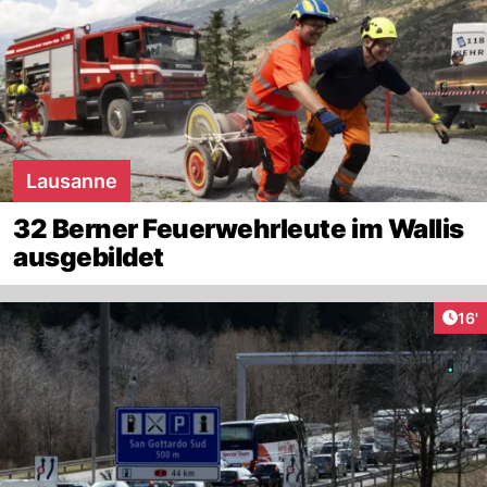
Lausanne
32 Berner Feuerwehrleute im Wallis
ausgebildet
Arti
16'