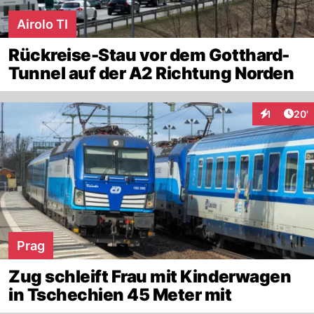
Airolo TI
Rückreise-Stau vor dem Gotthard-
Tunnel auf der A2 Richtung Norden
Arti
1
20'
Interaktion
Prag
Zug schleift Frau mit Kinderwagen
in Tschechien 45 Meter mit