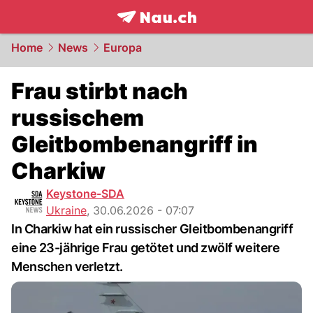
frontpage.
NAU.ch
Home
News
Europa
Frau stirbt nach
russischem
Gleitbombenangriff in
Charkiw
Keystone-SDA
Ukraine
,
30.06.2026 - 07:07
In Charkiw hat ein russischer Gleitbombenangriff
eine 23-jährige Frau getötet und zwölf weitere
Menschen verletzt.