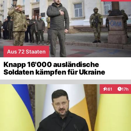
Aus 72 Staaten
Knapp 16'000 ausländische
Soldaten kämpfen für Ukraine
Artik
161
17h
Interaktionen