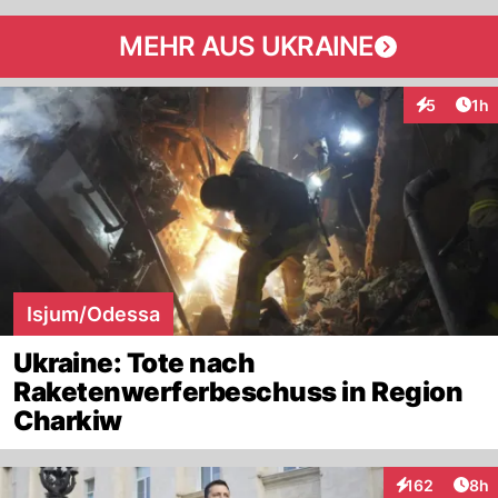
MEHR AUS UKRAINE
Art
5
1h
Interaktion
Isjum/Odessa
Ukraine: Tote nach
Raketenwerferbeschuss in Region
Charkiw
Arti
162
8h
Interaktionen