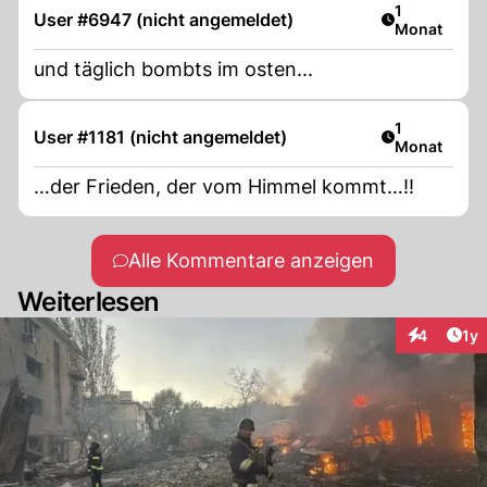
Artikel veröf
1
User #6947 (nicht angemeldet)
Monat
und täglich bombts im osten...
Artikel veröf
1
User #1181 (nicht angemeldet)
Monat
…der Frieden, der vom Himmel kommt…!!
Alle Kommentare anzeigen
Weiterlesen
Art
4
1y
Interaktion