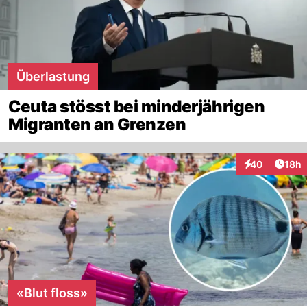
Überlastung
Ceuta stösst bei minderjährigen
Migranten an Grenzen
Artik
40
18h
Interaktionen
«Blut floss»