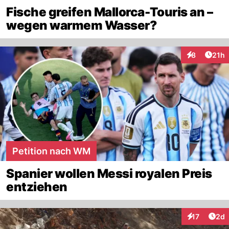
Fische greifen Mallorca-Touris an –
wegen warmem Wasser?
Artik
8
21h
Interaktione
Petition nach WM
Spanier wollen Messi royalen Preis
entziehen
Arti
17
2d
Interaktione