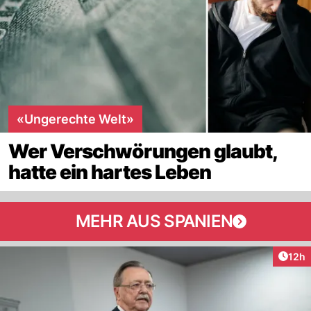
«Ungerechte Welt»
Wer Verschwörungen glaubt,
hatte ein hartes Leben
MEHR AUS SPANIEN
Artik
12h