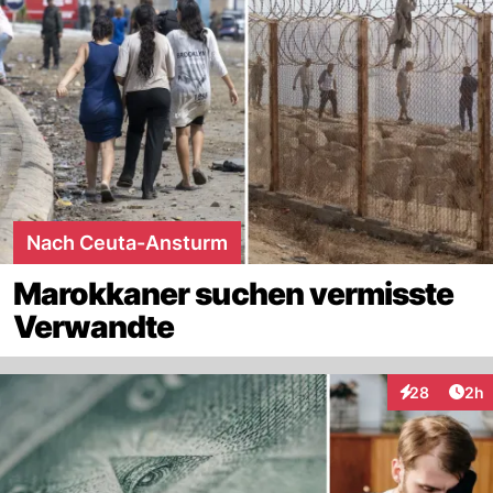
Nach Ceuta-Ansturm
Marokkaner suchen vermisste
Verwandte
Arti
28
2h
Interaktionen