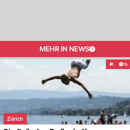
MEHR IN NEWS
Art
1
1h
Interaktion
Zürich