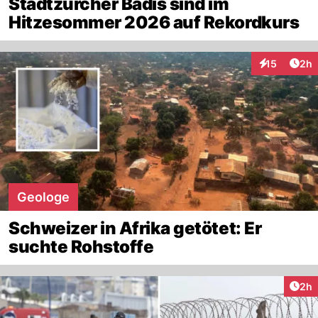
Stadtzürcher Badis sind im
Hitzesommer 2026 auf Rekordkurs
Arti
15
2h
Interaktione
Geologe
Schweizer in Afrika getötet: Er
suchte Rohstoffe
Arti
2h