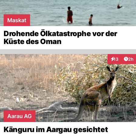
Maskat
Drohende Ölkatastrophe vor der
Küste des Oman
Arti
13
2h
Interaktione
Aarau AG
Känguru im Aargau gesichtet