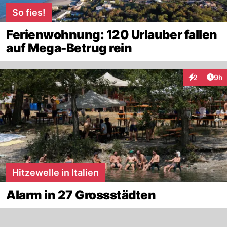
So fies!
Ferienwohnung: 120 Urlauber fallen
auf Mega-Betrug rein
Arti
2
9h
Interaktion
Hitzewelle in Italien
Alarm in 27 Grossstädten