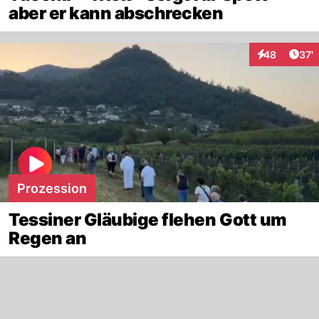
aber er kann abschrecken
Arti
48
37'
Interaktionen
Prozession
Tessiner Gläubige flehen Gott um
Regen an