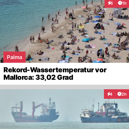
Art
6
1h
Interaktion
Palma
Rekord-Wassertemperatur vor
Mallorca: 33,02 Grad
Arti
4
2h
Interaktion