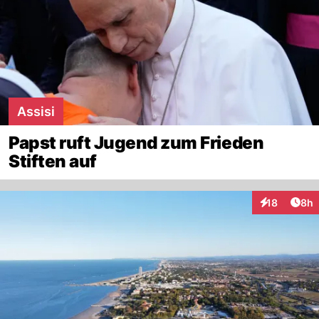
Assisi
Papst ruft Jugend zum Frieden
Stiften auf
Arti
18
8h
Interaktione