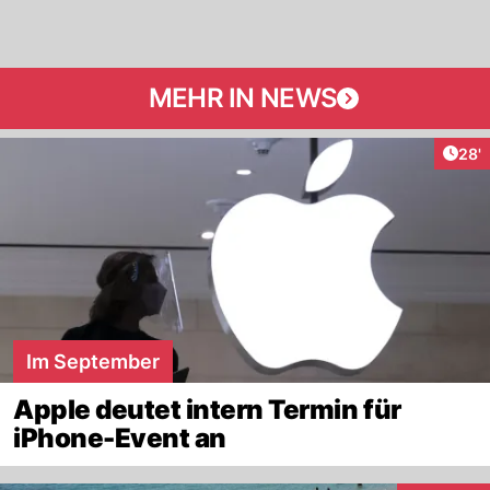
MEHR IN NEWS
Arti
28'
Im September
Apple deutet intern Termin für
iPhone-Event an