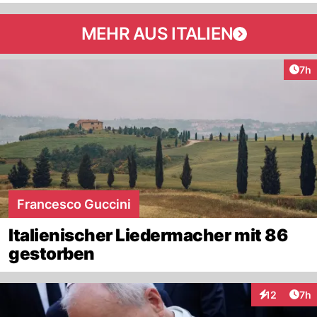
MEHR AUS ITALIEN
Arti
7h
Francesco Guccini
Italienischer Liedermacher mit 86
gestorben
Arti
12
7h
Interaktione