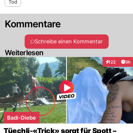
Tod
Kommentare
Schreibe einen Kommentar
Weiterlesen
Arti
122
3h
Interaktionen
Badi-Diebe
Tüechli-«Trick» sorgt für Spott –