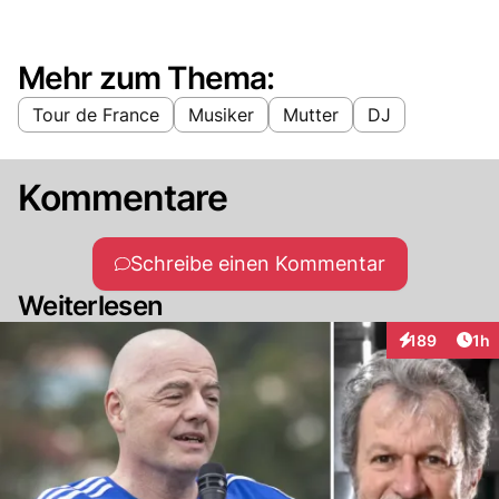
Mehr zum Thema:
Tour de France
Musiker
Mutter
DJ
Kommentare
Schreibe einen Kommentar
Weiterlesen
Art
189
1h
Interaktionen