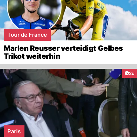
Tour de France
Marlen Reusser verteidigt Gelbes
Trikot weiterhin
Arti
2d
Paris