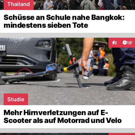
Thailand
Schüsse an Schule nahe Bangkok:
mindestens sieben Tote
Arti
2
18'
Interaktion
Studie
Mehr Hirnverletzungen auf E-
Scooter als auf Motorrad und Velo