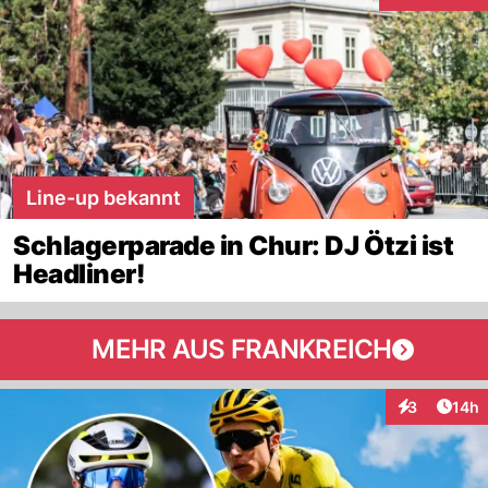
Interaktionen
Line-up bekannt
Schlagerparade in Chur: DJ Ötzi ist
Headliner!
MEHR AUS FRANKREICH
Artik
3
14h
Interaktione