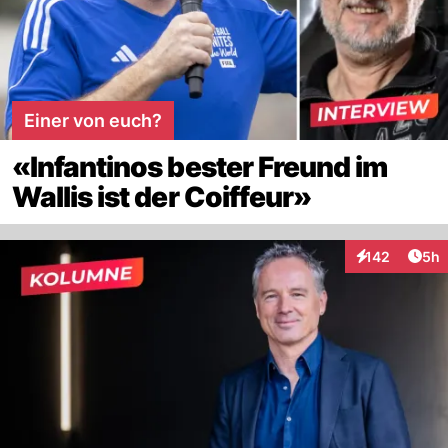
Einer von euch?
«Infantinos bester Freund im
Wallis ist der Coiffeur»
Arti
142
5h
Interaktionen