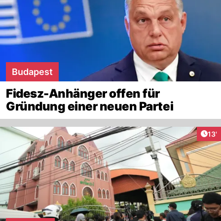
Budapest
Fidesz-Anhänger offen für
Gründung einer neuen Partei
Arti
13'