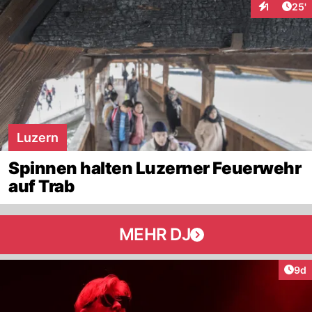
Arti
1
25'
Interaktion
Luzern
Spinnen halten Luzerner Feuerwehr
auf Trab
MEHR DJ
Arti
9d