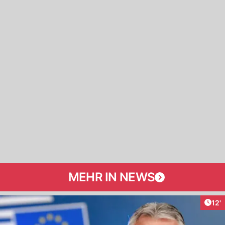
MEHR IN NEWS
Arti
12'