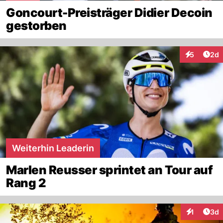
Goncourt-Preisträger Didier Decoin
gestorben
Arti
5
2d
Interaktion
Weiterhin Leaderin
Marlen Reusser sprintet an Tour auf
Rang 2
Arti
1
3d
Interaktion