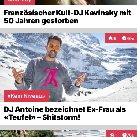
Französischer Kult-DJ Kavinsky mit
50 Jahren gestorben
Artik
96
40d
Interaktionen
«Kein Niveau»
DJ Antoine bezeichnet Ex-Frau als
«Teufel» – Shitstorm!
Artik
11
76d