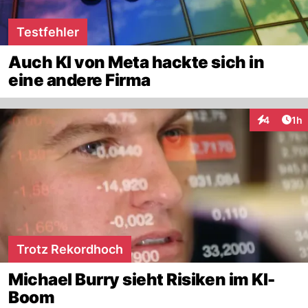
Testfehler
Auch KI von Meta hackte sich in
eine andere Firma
Art
4
1h
Interaktion
Trotz Rekordhoch
Michael Burry sieht Risiken im KI-
Boom