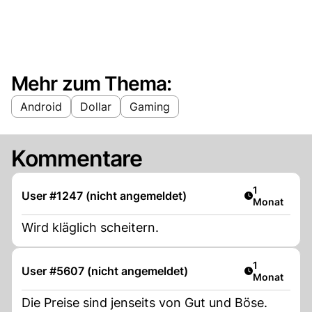
Mehr zum Thema:
Android
Dollar
Gaming
Kommentare
Artikel veröf
1
User #1247 (nicht angemeldet)
Monat
Wird kläglich scheitern.
Artikel veröf
1
User #5607 (nicht angemeldet)
Monat
Die Preise sind jenseits von Gut und Böse.