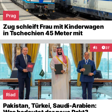
Prag
Zug schleift Frau mit Kinderwagen
in Tschechien 45 Meter mit
Arti
3
31'
Interaktion
Riad
Pakistan, Türkei, Saudi-Arabien: