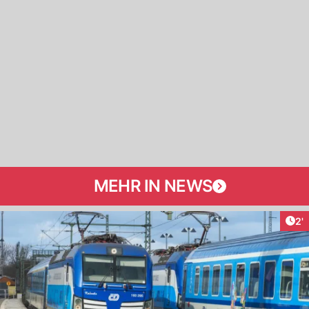
MEHR IN NEWS
Art
2'