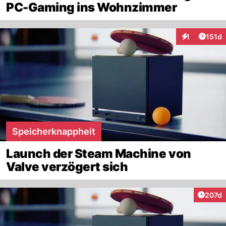
PC-Gaming ins Wohnzimmer
Artike
1
151d
Interaktionen
Speicherknappheit
Launch der Steam Machine von
Valve verzögert sich
Artike
207d