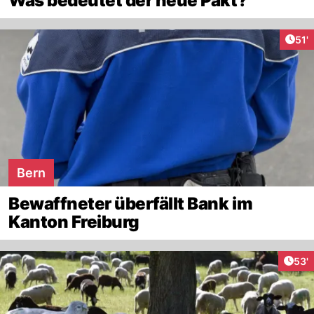
Was bedeutet der neue Pakt?
Arti
51'
Bern
Bewaffneter überfällt Bank im
Kanton Freiburg
Arti
53'