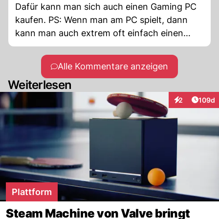
Dafür kann man sich auch einen Gaming PC
kaufen. PS: Wenn man am PC spielt, dann
kann man auch extrem oft einfach einen
XBox Controller benutzen und braucht
keinen teuren Extracontroller.
Alle Kommentare anzeigen
Weiterlesen
Artike
2
109d
Interaktionen
Plattform
Steam Machine von Valve bringt