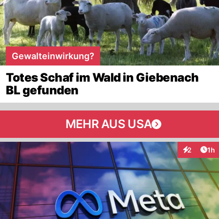
Gewalteinwirkung?
Totes Schaf im Wald in Giebenach
BL gefunden
MEHR AUS USA
Art
2
1h
Interaktion