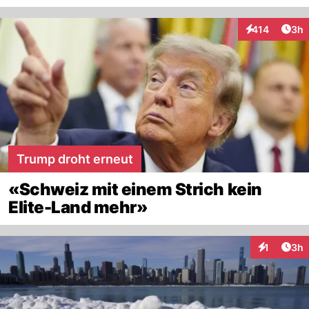
Arti
414
3h
Interaktionen
Trump droht erneut
«Schweiz mit einem Strich kein
Elite-Land mehr»
Arti
1
3h
Interaktion