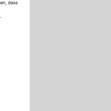
en, dass
.