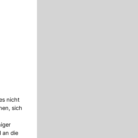
es nicht
men, sich
niger
 an die