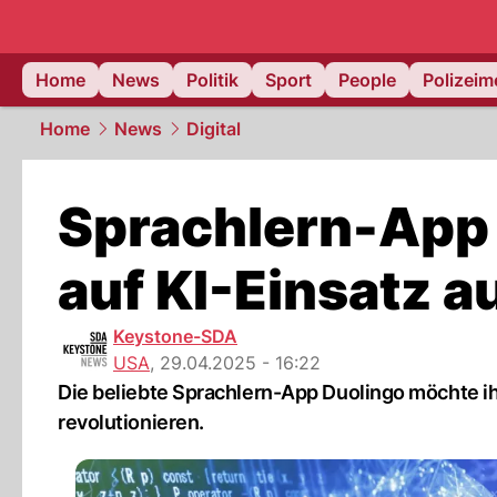
Home
News
Politik
Sport
People
Polizei
Home
News
Digital
Sprachlern-App 
auf KI-Einsatz a
Keystone-SDA
USA
,
29.04.2025 - 16:22
Die beliebte Sprachlern-App Duolingo möchte ih
revolutionieren.