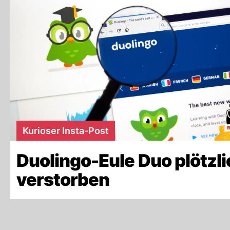
Kurioser Insta-Post
Duolingo-Eule Duo plötzli
verstorben