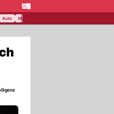
Auto
Matchcenter
Videos
Nau Plus
Lifestyle
ich
lligenz