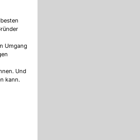
r besten
Gründer
den Umgang
gen
önnen. Und
en kann.