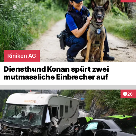
Riniken AG
Diensthund Konan spürt zwei
mutmassliche Einbrecher auf
Arti
26'