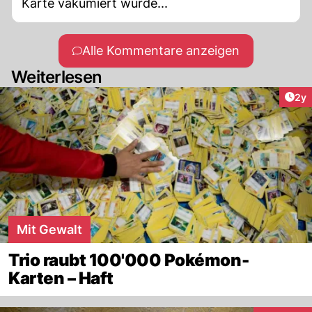
Karte vakumiert wurde...
Alle Kommentare anzeigen
Weiterlesen
Arti
2y
Mit Gewalt
Trio raubt 100'000 Pokémon-
Karten – Haft