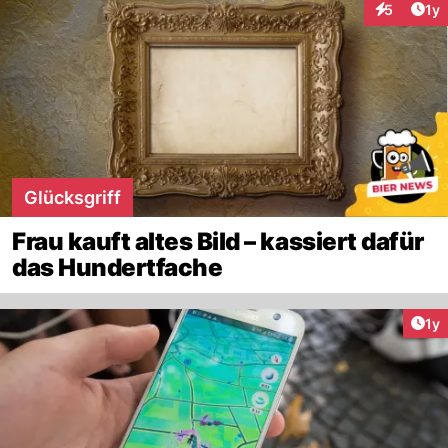
Art
5
1y
Interaktion
Glücksgriff
Frau kauft altes Bild – kassiert dafür
das Hundertfache
Art
1y