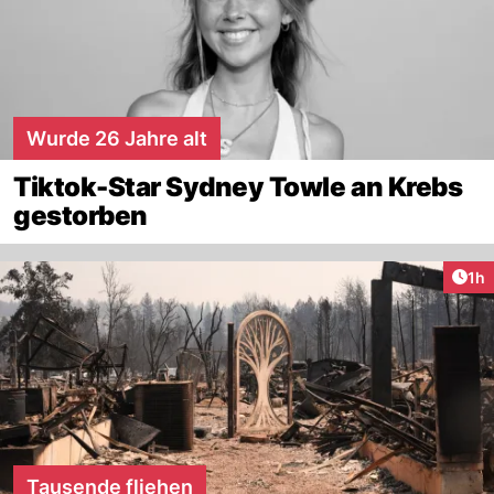
Wurde 26 Jahre alt
Tiktok-Star Sydney Towle an Krebs
gestorben
Art
1h
Tausende fliehen