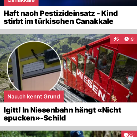
Haft nach Pestizideinsatz - Kind
stirbt im türkischen Canakkale
Arti
5
19'
Interaktion
Nau.ch kennt Grund
Igitt! In Niesenbahn hängt «Nicht
spucken»-Schild
Arti
23'