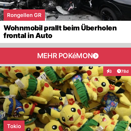
Rongellen GR
Wohnmobil prallt beim Überholen
frontal in Auto
MEHR POKéMON
Artik
3
78d
Interaktionen
Tokio