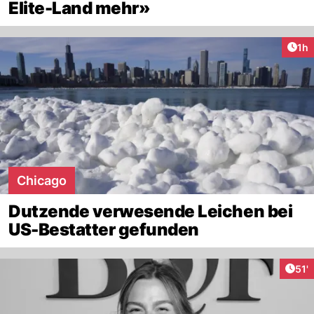
Elite-Land mehr»
Art
1h
Chicago
Dutzende verwesende Leichen bei
US-Bestatter gefunden
Arti
51'