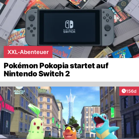
XXL‑Abenteuer
Pokémon Pokopia startet auf
Nintendo Switch 2
Artike
156d