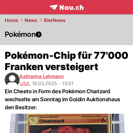
frontpage.
NAU.ch
Home
News
BierNews
Pokémon
Pokémon-Chip für 77'000
Franken versteigert
Katharina Lehmann
USA
,
16.03.2025 - 13:01
Ein Cheeto in Form des Pokémon Charizard
wechselte am Sonntag im Goldin Auktionshaus
den Besitzer.