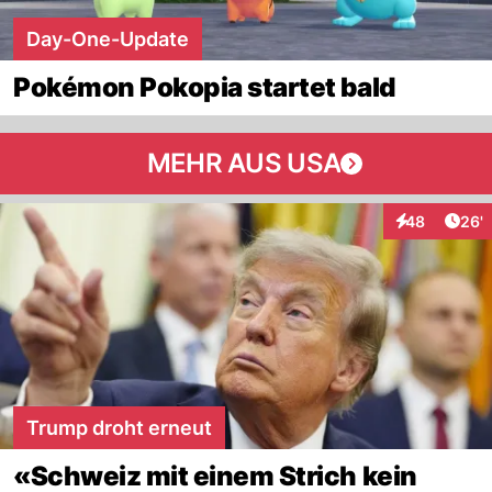
Day-One-Update
Pokémon Pokopia startet bald
MEHR AUS USA
Arti
48
26'
Interaktionen
Trump droht erneut
«Schweiz mit einem Strich kein