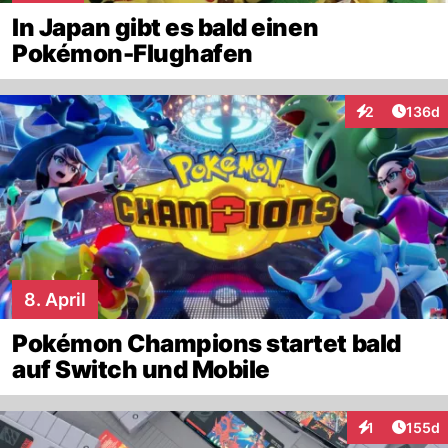
In Japan gibt es bald einen
Pokémon-Flughafen
Artike
2
136d
Interaktionen
8. April
Pokémon Champions startet bald
auf Switch und Mobile
Artike
1
155d
Interaktionen