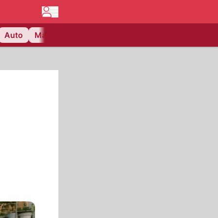
Auto
Matchcenter
Videos
Nau Plus
Lifestyle