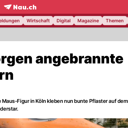
frontpage.
NAU.ch
meldungen
Wirtschaft
Digital
Magazine
Themen
orgen angebrannte
ern
Maus-Figur in Köln kleben nun bunte Pflaster auf dem
nderstar.