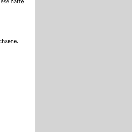
ese hatte
chsene.