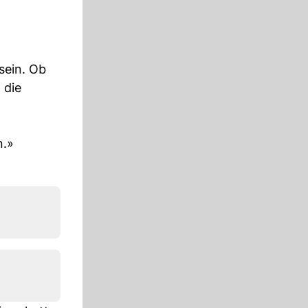
sein. Ob
 die
n
n.»