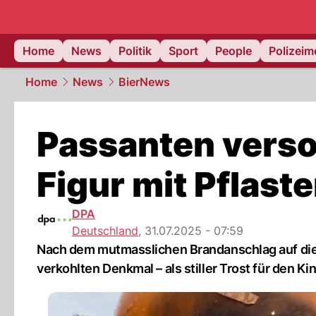
Home
News
Politik
Sport
People
Polizei
Home
News
BierNews
Passanten vers
Figur mit Pflast
DPA
Deutschland
,
31.07.2025 - 07:59
Nach dem mutmasslichen Brandanschlag auf die 
verkohlten Denkmal – als stiller Trost für den Ki