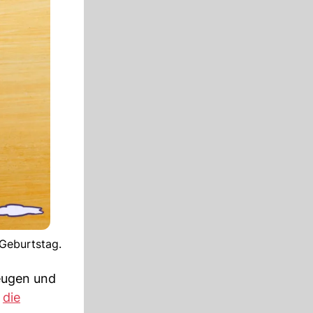
 Geburtstag.
Zeugen und
e
die