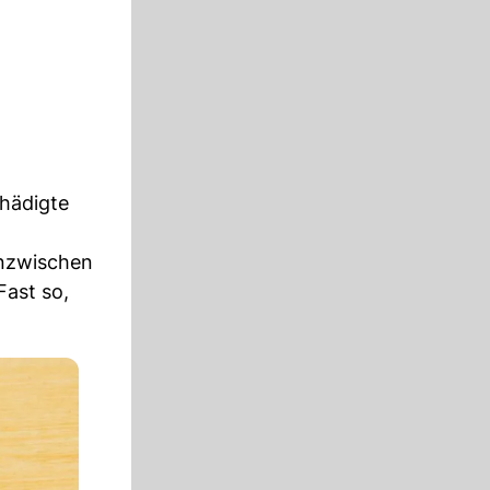
chädigte
Inzwischen
Fast so,