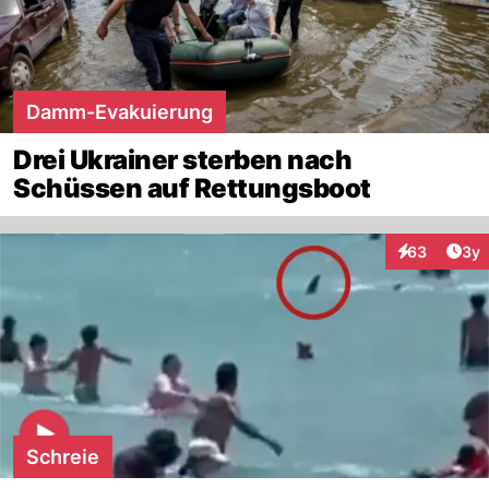
Damm-Evakuierung
Drei Ukrainer sterben nach
Schüssen auf Rettungsboot
Arti
63
3y
Interaktionen
Schreie