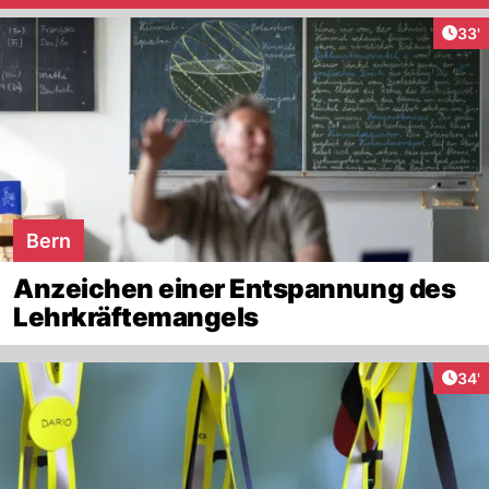
Arti
33'
Bern
Anzeichen einer Entspannung des
Lehrkräftemangels
Arti
34'