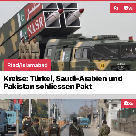
Arti
3
3d
Interaktion
Riad/Islamabad
Kreise: Türkei, Saudi-Arabien und
Pakistan schliessen Pakt
Arti
8d