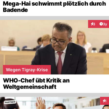
Mega-Hai schwimmt plötzlich durch
Badende
Arti
3
3y
Interaktion
Wegen Tigray-Krise
WHO-Chef übt Kritik an
Weltgemeinschaft
1
Inte