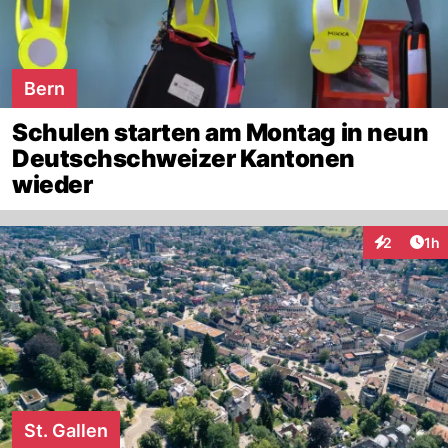
Bern
Schulen starten am Montag in neun
Deutschschweizer Kantonen
wieder
Art
2
1h
Interaktion
St. Gallen