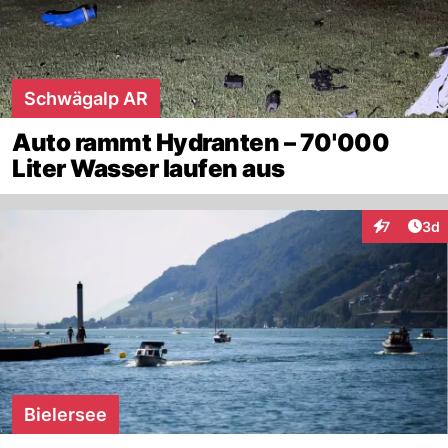
Schwägalp AR
Auto rammt Hydranten – 70'000
Liter Wasser laufen aus
Arti
7
3d
Interaktion
Bielersee