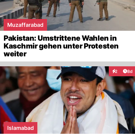
Muzaffarabad
Pakistan: Umstrittene Wahlen in
Kaschmir gehen unter Protesten
weiter
Arti
2
8d
Interaktion
Islamabad