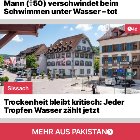
Mann (†50) verschwindet beim
Schwimmen unter Wasser – tot
Arti
4d
Sissach
Trockenheit bleibt kritisch: Jeder
Tropfen Wasser zählt jetzt
MEHR AUS PAKISTAN