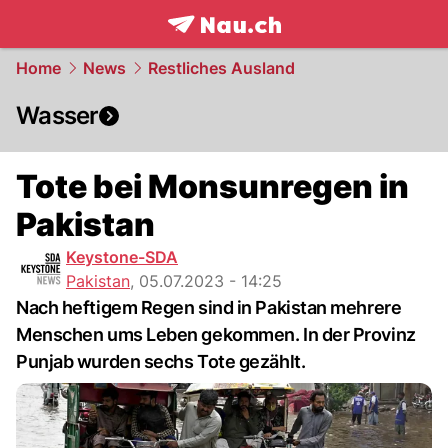
frontpage.
NAU.ch
Home
News
Restliches Ausland
Wasser
Tote bei Monsunregen in
Pakistan
Keystone-SDA
Pakistan
,
05.07.2023 - 14:25
Nach heftigem Regen sind in Pakistan mehrere
Menschen ums Leben gekommen. In der Provinz
Punjab wurden sechs Tote gezählt.