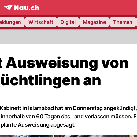
frontpage.
NAU.ch
meldungen
Wirtschaft
Digital
Magazine
Themen
t Ausweisung von
lüchtlingen an
s Kabinett in Islamabad hat am Donnerstag angekündigt
e innerhalb von 60 Tagen das Land verlassen müssen. E
geplante Ausweisung abgesagt.