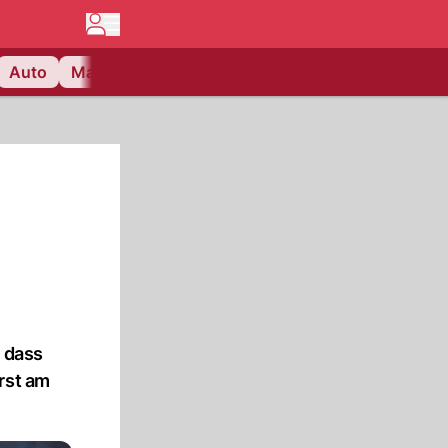
Auto
Matchcenter
Videos
Nau Plus
Lifestyle
, dass
rst am