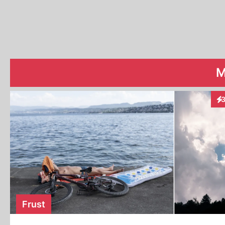
M
In
Frust