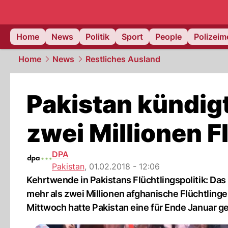
Home
News
Politik
Sport
People
Polizei
Home
News
Restliches Ausland
Pakistan kündig
zwei Millionen F
DPA
Pakistan
,
01.02.2018 - 12:06
Kehrtwende in Pakistans Flüchtlingspolitik: Da
mehr als zwei Millionen afghanische Flüchtling
Mittwoch hatte Pakistan eine für Ende Januar 