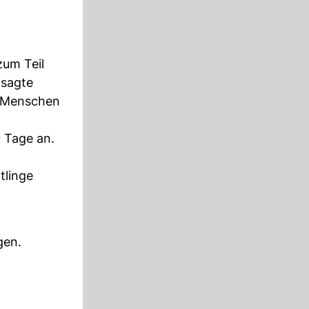
zum Teil
 sagte
e Menschen
 Tage an.
tlinge
gen.