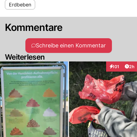
Erdbeben
Kommentare
Schreibe einen Kommentar
Weiterlesen
Arti
101
2h
Interaktionen