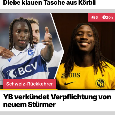
Diebe klauen Tasche aus Körbli
Artik
36
20h
Interaktionen
Schweiz-Rückkehrer
YB verkündet Verpflichtung von
neuem Stürmer