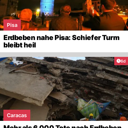
Pisa
Erdbeben nahe Pisa: Schiefer Turm
bleibt heil
Arti
6d
Caracas
Mehr als 6.000 Tote nach Erdbeben