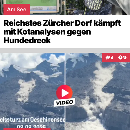
Am See
Reichstes Zürcher Dorf kämpft
mit Kotanalysen gegen
Hundedreck
Arti
54
3h
Interaktionen