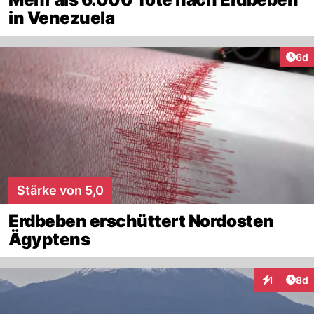
in Venezuela
Arti
6d
Stärke von 5,0
Erdbeben erschüttert Nordosten
Ägyptens
Arti
1
8d
Interaktion