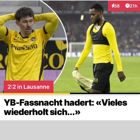
Artik
38
21h
Interaktionen
2:2 in Lausanne
YB-Fassnacht hadert: «Vieles
wiederholt sich...»