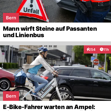
Bern
Mann wirft Steine auf Passanten
und Linienbus
Artik
254
11h
Interaktionen
Bern
E-Bike-Fahrer warten an Ampel: