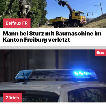
Belfaux FR
Mann bei Sturz mit Baumaschine im
Kanton Freiburg verletzt
Arti
3h
Zürich