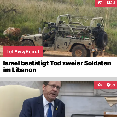
Arti
7
2d
Interaktion
Tel Aviv/Beirut
Israel bestätigt Tod zweier Soldaten
im Libanon
Arti
4
3d
Interaktion