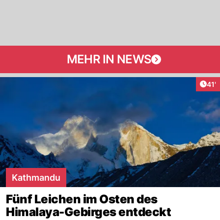
MEHR IN NEWS
Arti
41'
Kathmandu
Fünf Leichen im Osten des
Himalaya-Gebirges entdeckt