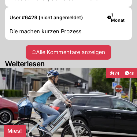
Artikel veröf
1
User #6429 (nicht angemeldet)
Monat
Die machen kurzen Prozess.
Alle Kommentare anzeigen
Weiterlesen
Arti
174
4h
Interaktionen
Mies!