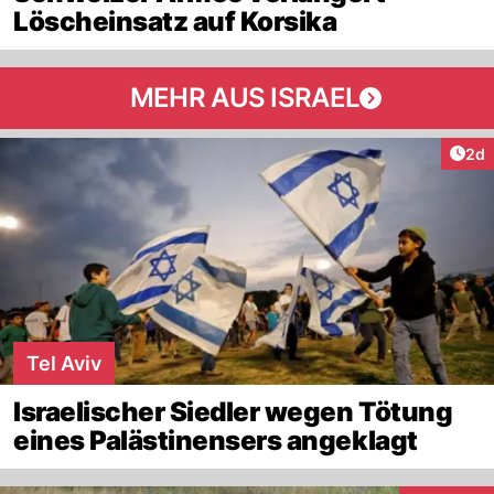
Löscheinsatz auf Korsika
MEHR AUS ISRAEL
Arti
2d
Tel Aviv
Israelischer Siedler wegen Tötung
eines Palästinensers angeklagt