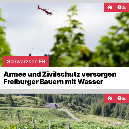
Arti
9
2d
Interaktion
Schwarzsee FR
Armee und Zivilschutz versorgen
Freiburger Bauern mit Wasser
Arti
6
5d
Interaktion