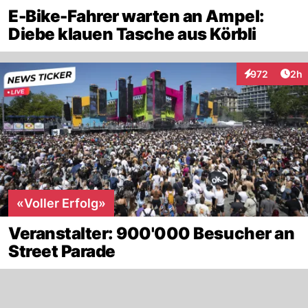
E-Bike-Fahrer warten an Ampel:
Diebe klauen Tasche aus Körbli
Arti
972
2h
Interaktionen
«Voller Erfolg»
Veranstalter: 900'000 Besucher an
Street Parade