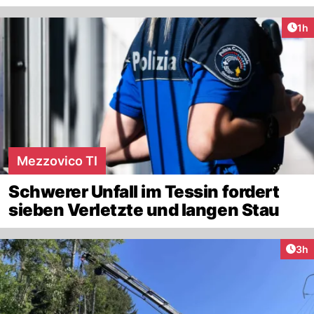
Art
1h
Mezzovico TI
Schwerer Unfall im Tessin fordert
sieben Verletzte und langen Stau
Arti
3h