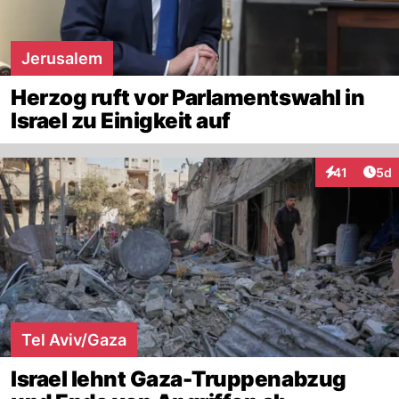
Jerusalem
Herzog ruft vor Parlamentswahl in
Israel zu Einigkeit auf
Arti
41
5d
Interaktione
Tel Aviv/Gaza
Israel lehnt Gaza-Truppenabzug