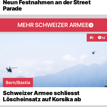
Neun Festnahmen an der Street
Parade
MEHR SCHWEIZER ARMEE
Art
5
1d
Interaktion
Bern/Bastia
Schweizer Armee schliesst
Löscheinsatz auf Korsika ab