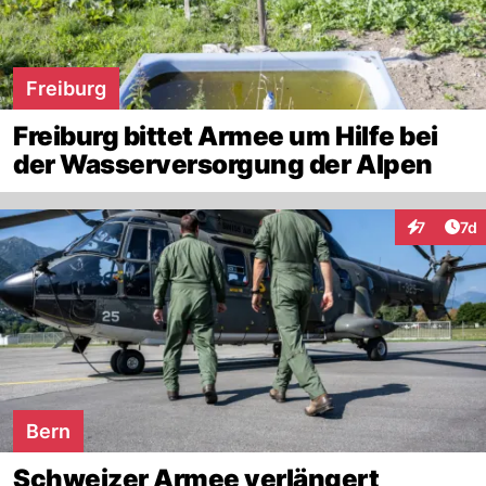
Freiburg
Freiburg bittet Armee um Hilfe bei
der Wasserversorgung der Alpen
Art
7
7d
Interaktion
Bern
Schweizer Armee verlängert