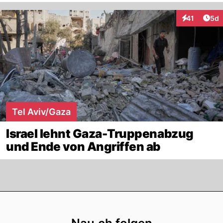
Arti
41
5d
Interaktione
Tel Aviv/Gaza
Israel lehnt Gaza-Truppenabzug
und Ende von Angriffen ab
Footer