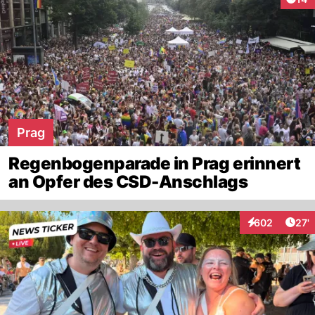
Prag
Regenbogenparade in Prag erinnert
an Opfer des CSD-Anschlags
Arti
602
27'
Interaktionen