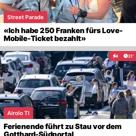
Street Parade
«Ich habe 250 Franken fürs Love-
Mobile-Ticket bezahlt»
Arti
4
31'
Interaktion
Airolo TI
Ferienende führt zu Stau vor dem
Gotthard-Südportal