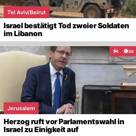
Tel Aviv/Beirut
Israel bestätigt Tod zweier Soldaten
im Libanon
Arti
4
3d
Interaktion
Jerusalem
Herzog ruft vor Parlamentswahl in
Israel zu Einigkeit auf