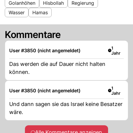
Golanhöhen
Hisbollah
Regierung
Wasser
Hamas
Kommentare
Artikel ver
1
User #3850 (nicht angemeldet)
Jahr
Das werden die auf Dauer nicht halten
können.
Artikel ver
1
User #3850 (nicht angemeldet)
Jahr
Und dann sagen sie das Israel keine Besatzer
wäre.
Alle Kommentare anzeigen