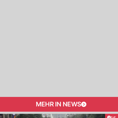
MEHR IN NEWS
Arti
14'