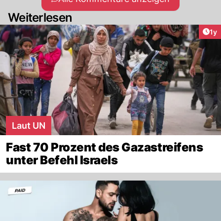
Weiterlesen
Art
1y
Laut UN
Fast 70 Prozent des Gazastreifens
unter Befehl Israels