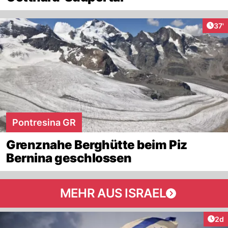
Arti
37'
Pontresina GR
Grenznahe Berghütte beim Piz
Bernina geschlossen
MEHR AUS ISRAEL
Arti
2d