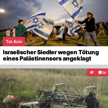
Tel Aviv
Israelischer Siedler wegen Tötung
eines Palästinensers angeklagt
Arti
7
2d
Interaktion