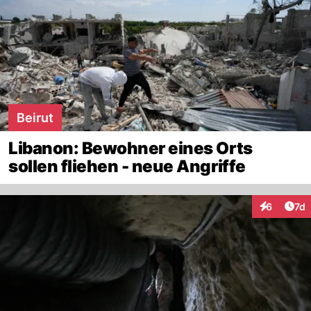
Beirut
Libanon: Bewohner eines Orts
sollen fliehen - neue Angriffe
Art
6
7d
Interaktion