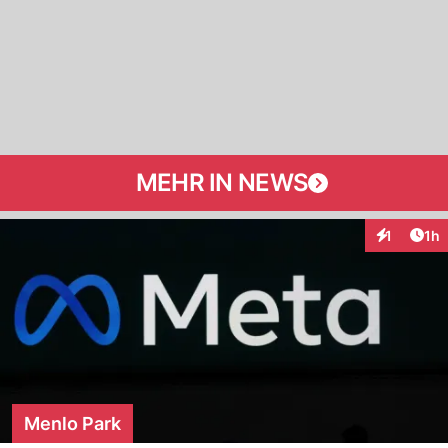
MEHR IN NEWS
Art
1
1h
Interaktion
Menlo Park