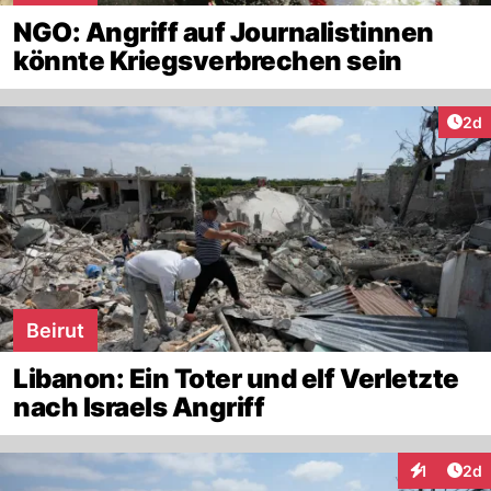
NGO: Angriff auf Journalistinnen
könnte Kriegsverbrechen sein
Arti
2d
Beirut
Libanon: Ein Toter und elf Verletzte
nach Israels Angriff
Arti
1
2d
Interaktion