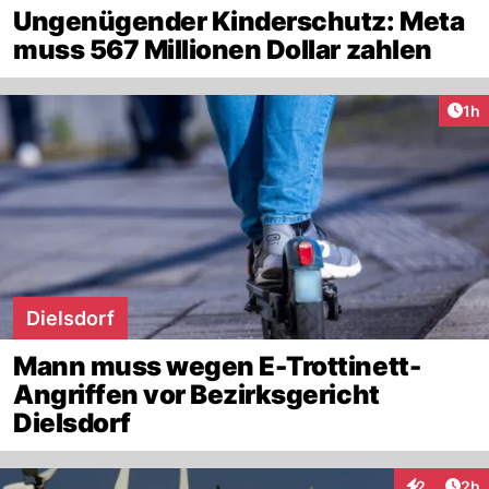
Ungenügender Kinderschutz: Meta
muss 567 Millionen Dollar zahlen
Art
1h
Dielsdorf
Mann muss wegen E-Trottinett-
Angriffen vor Bezirksgericht
Dielsdorf
Arti
2
2h