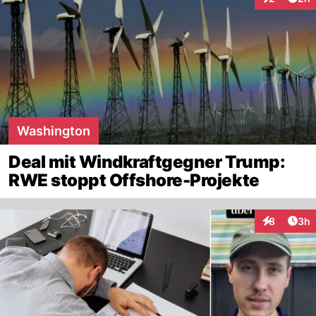
Interaktion
Washington
Deal mit Windkraftgegner Trump:
RWE stoppt Offshore-Projekte
Arti
8
3h
Interaktion