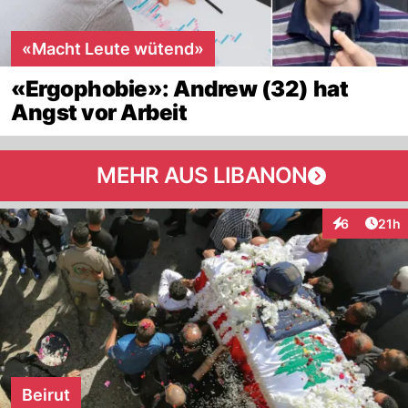
«Macht Leute wütend»
«Ergophobie»: Andrew (32) hat
Angst vor Arbeit
MEHR AUS LIBANON
Artik
6
21h
Interaktione
Beirut