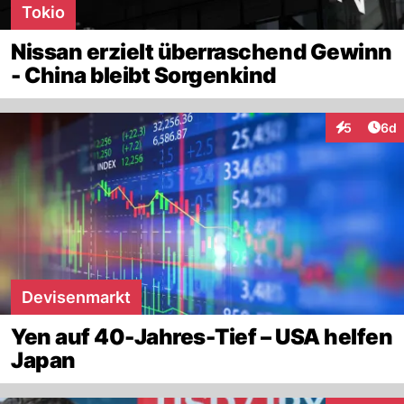
Tokio
Nissan erzielt überraschend Gewinn
- China bleibt Sorgenkind
Arti
5
6d
Interaktion
Devisenmarkt
Yen auf 40-Jahres-Tief – USA helfen
Japan