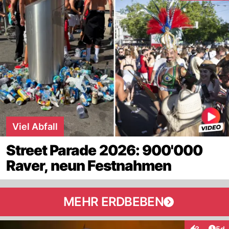
Viel Abfall
Street Parade 2026: 900'000
Raver, neun Festnahmen
MEHR ERDBEBEN
Arti
3
5d