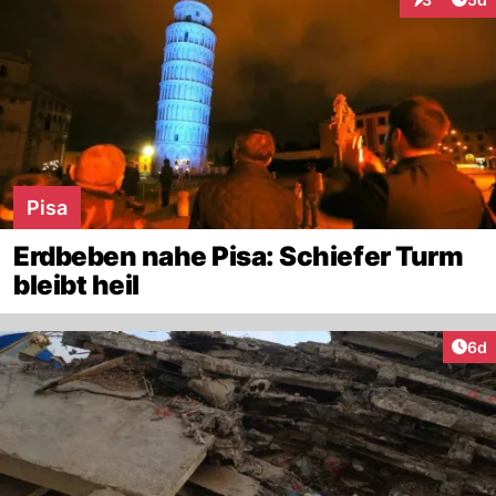
Interaktion
Pisa
Erdbeben nahe Pisa: Schiefer Turm
bleibt heil
Arti
6d