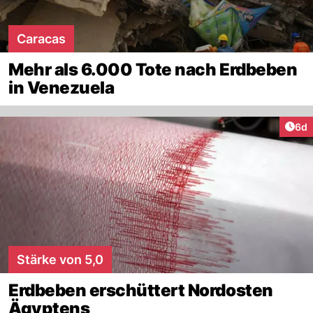
Caracas
Mehr als 6.000 Tote nach Erdbeben
in Venezuela
Arti
6d
Stärke von 5,0
Erdbeben erschüttert Nordosten
Ägyptens