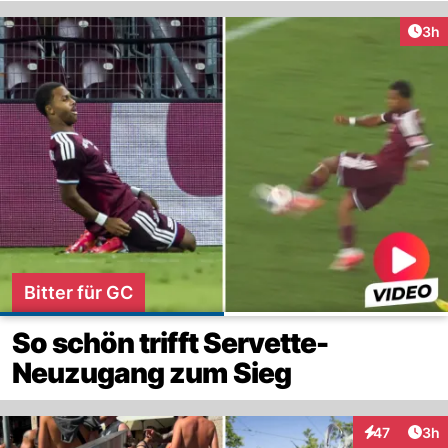
Arti
3h
Bitter für GC
So schön trifft Servette-
Neuzugang zum Sieg
Arti
47
3h
Interaktionen