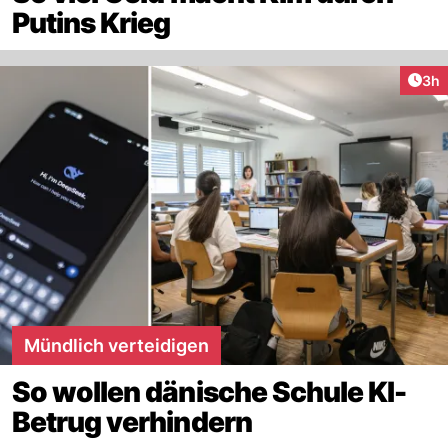
Putins Krieg
Arti
3h
Mündlich verteidigen
So wollen dänische Schule KI-
Betrug verhindern