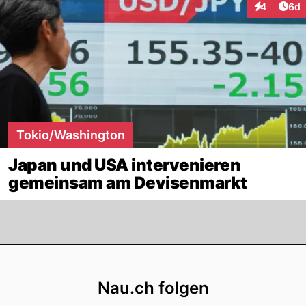
Arti
4
6d
Interaktion
Tokio/Washington
Japan und USA intervenieren
gemeinsam am Devisenmarkt
Footer
Nau.ch folgen