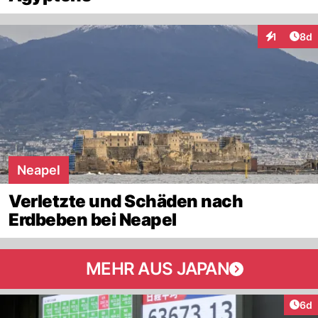
Arti
1
8d
Interaktion
Neapel
Verletzte und Schäden nach
Erdbeben bei Neapel
MEHR AUS JAPAN
Arti
6d