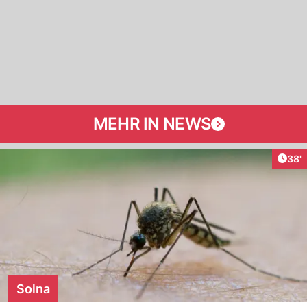
MEHR IN NEWS
Arti
38'
Solna