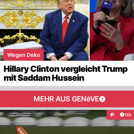
Wegen Deko
Hillary Clinton vergleicht Trump
mit Saddam Hussein
MEHR AUS GENèVE
Artik
1
15h
Interaktione