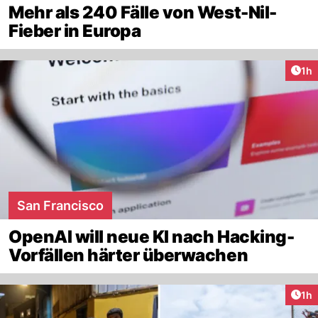
Mehr als 240 Fälle von West-Nil-
Fieber in Europa
Art
1h
San Francisco
OpenAI will neue KI nach Hacking-
Vorfällen härter überwachen
Art
1h