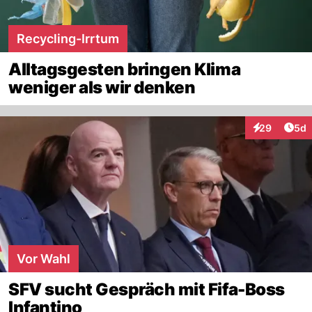
Recycling-Irrtum
Alltagsgesten bringen Klima
weniger als wir denken
Arti
29
5d
Interaktionen
Vor Wahl
SFV sucht Gespräch mit Fifa-Boss
Infantino