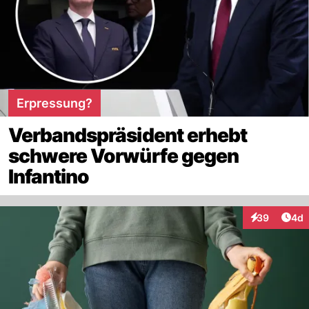
Erpressung?
Verbandspräsident erhebt
schwere Vorwürfe gegen
Infantino
Arti
39
4d
Interaktionen