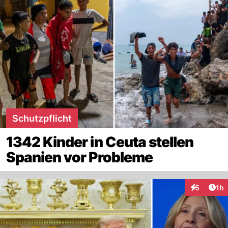
Schutzpflicht
1342 Kinder in Ceuta stellen
Spanien vor Probleme
Art
5
1h
Interaktion