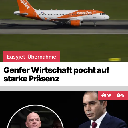
Easyjet-Übernahme
Genfer Wirtschaft pocht auf
starke Präsenz
Arti
595
3d
Interaktionen