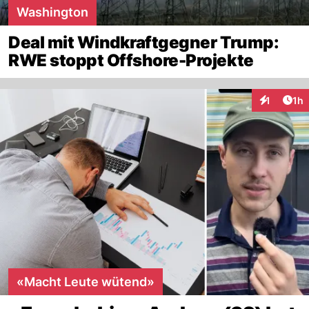
Washington
Deal mit Windkraftgegner Trump:
RWE stoppt Offshore-Projekte
Art
1
1h
Interaktion
«Macht Leute wütend»