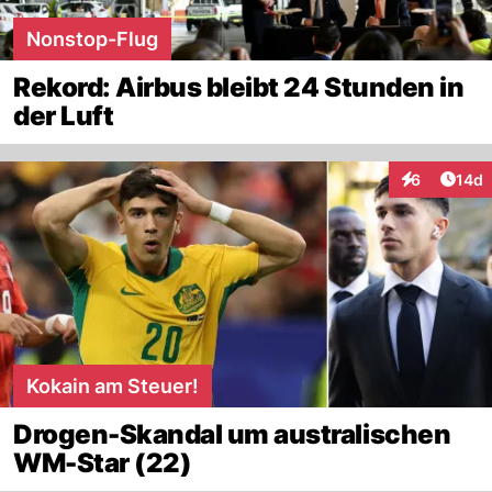
Nonstop-Flug
Rekord: Airbus bleibt 24 Stunden in
der Luft
Artik
6
14d
Interaktione
Kokain am Steuer!
Drogen-Skandal um australischen
WM-Star (22)