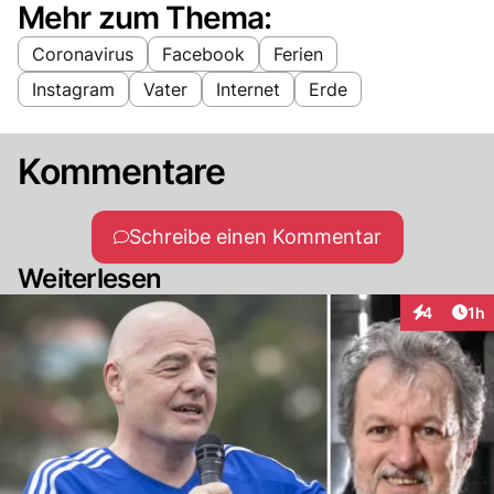
Mehr zum Thema:
Coronavirus
Facebook
Ferien
Instagram
Vater
Internet
Erde
Kommentare
Schreibe einen Kommentar
Weiterlesen
Art
4
1h
Interaktion