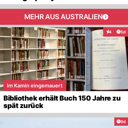
MEHR AUS AUSTRALIEN
Arti
4
5d
Interaktion
Im Kamin eingemauert
Bibliothek erhält Buch 150 Jahre zu
spät zurück
Arti
9d