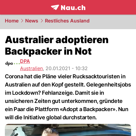
frontpage.
NAU.ch
Home
News
Restliches Ausland
Australier adoptieren
Backpacker in Not
DPA
Australien
,
20.01.2021 - 10:32
Corona hat die Pläne vieler Rucksacktouristen in
Australien auf den Kopf gestellt. Gelegenheitsjobs
im Lockdown? Fehlanzeige. Damit sie in
unsicheren Zeiten gut unterkommen, gründete
ein Paar die Plattform «Adopt a Backpacker». Nun
will die Initiative global durchstarten.