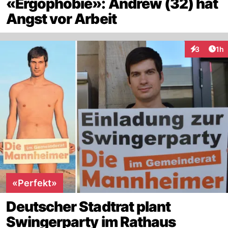
«Ergophobie»: Andrew (32) hat
Angst vor Arbeit
Art
3
1h
Interaktion
«Perfekt»
Deutscher Stadtrat plant
Swingerparty im Rathaus