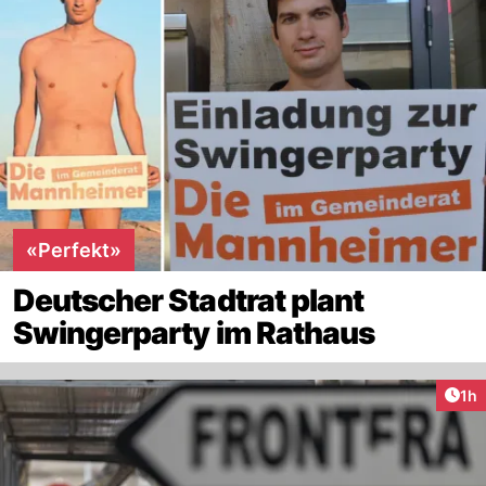
«Perfekt»
Deutscher Stadtrat plant
Swingerparty im Rathaus
Art
1h