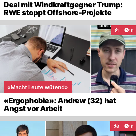
Deal mit Windkraftgegner Trump:
RWE stoppt Offshore-Projekte
Art
1
1h
Interaktion
«Macht Leute wütend»
«Ergophobie»: Andrew (32) hat
Angst vor Arbeit
Art
3
1h
Interaktion