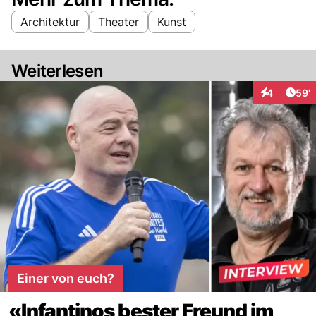
Architektur
Theater
Kunst
Weiterlesen
Arti
4
59'
Interaktione
Einer von euch?
«Infantinos bester Freund im