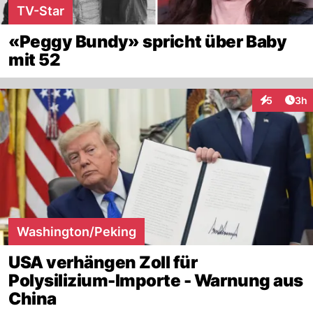
TV-Star
«Peggy Bundy» spricht über Baby
mit 52
Arti
5
3h
Interaktion
Washington/Peking
USA verhängen Zoll für
Polysilizium-Importe - Warnung aus
China