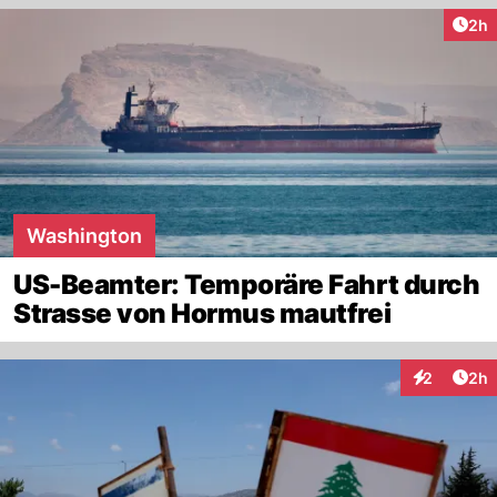
Arti
2h
Washington
US-Beamter: Temporäre Fahrt durch
Strasse von Hormus mautfrei
Arti
2
2h
Interaktion