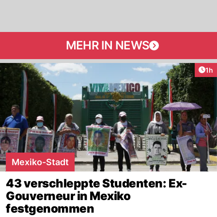
MEHR IN NEWS
Art
1h
Mexiko-Stadt
43 verschleppte Studenten: Ex-
Gouverneur in Mexiko
festgenommen