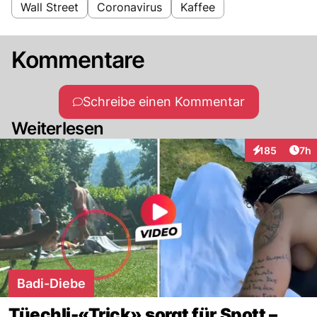
Wall Street
Coronavirus
Kaffee
Kommentare
Schreibe einen Kommentar
Weiterlesen
Arti
185
7h
Interaktionen
Badi-Diebe
Tüechli-«Trick» sorgt für Spott –