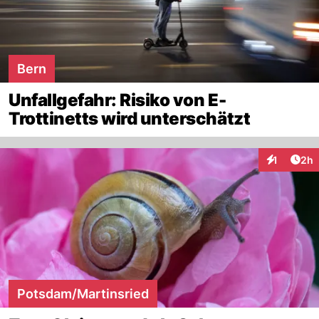
Bern
Unfallgefahr: Risiko von E-
Trottinetts wird unterschätzt
Arti
1
2h
Interaktion
Potsdam/Martinsried