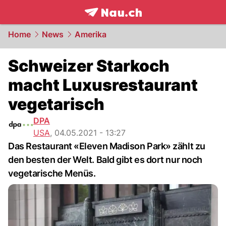
frontpage.
NAU.ch
Home
News
Amerika
Schweizer Starkoch
macht Luxusrestaurant
vegetarisch
DPA
USA
,
04.05.2021 - 13:27
Das Restaurant «Eleven Madison Park» zählt zu
den besten der Welt. Bald gibt es dort nur noch
vegetarische Menüs.