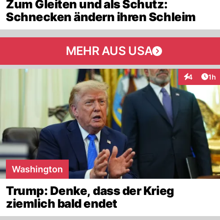
Zum Gleiten und als Schutz:
Schnecken ändern ihren Schleim
MEHR AUS USA
Art
4
1h
Interaktion
Washington
Trump: Denke, dass der Krieg
ziemlich bald endet