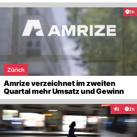
Art
1h
Zürich
Amrize verzeichnet im zweiten
Quartal mehr Umsatz und Gewinn
Arti
3
2h
Interaktion