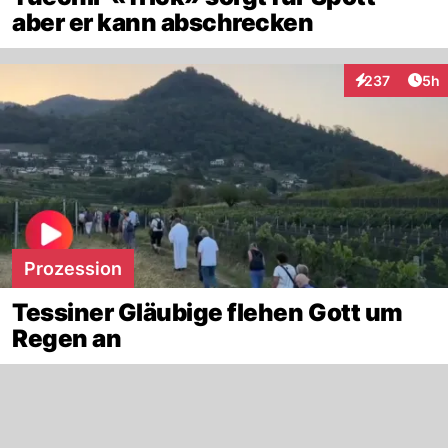
aber er kann abschrecken
Arti
237
5h
Interaktionen
Prozession
Tessiner Gläubige flehen Gott um
Regen an