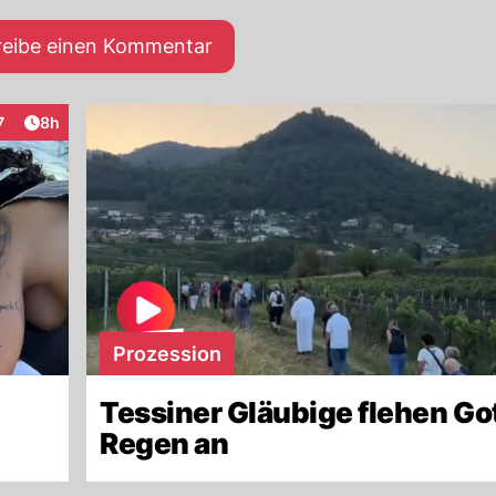
reibe einen Kommentar
Artikel veröffentlicht:
7
8h
raktionen
Prozession
Tessiner Gläubige flehen Go
Regen an