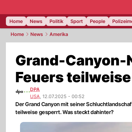
Home
News
Politik
Sport
People
Polizei
Home
News
Amerika
Grand-Canyon-N
Feuers teilweise
DPA
USA
,
12.07.2025 - 00:52
Der Grand Canyon mit seiner Schluchtlandschaft 
teilweise gesperrt. Was steckt dahinter?