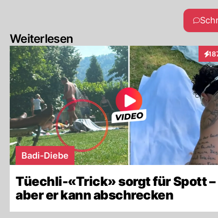
Sch
Weiterlesen
18
Inte
Badi-Diebe
Tüechli-«Trick» sorgt für Spott –
aber er kann abschrecken