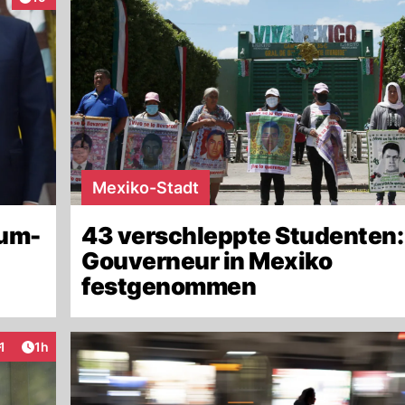
Mexiko-Stadt
ium-
43 verschleppte Studenten:
Gouverneur in Mexiko
festgenommen
Artikel veröffentlicht:
1
1h
nteraktionen