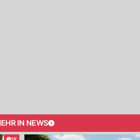
EHR IN NEWS
Artikel veröffentlicht:
19'