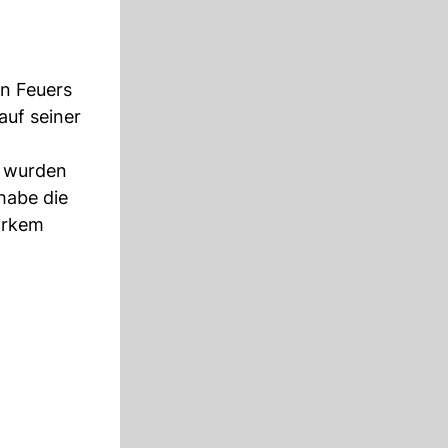
n Feuers
auf seiner
o wurden
habe die
tarkem