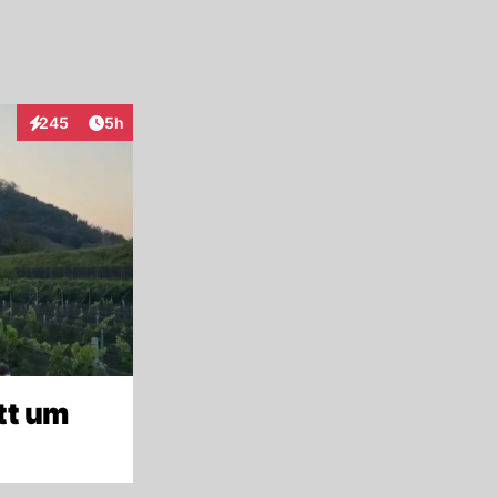
Artikel veröffentlicht:
245
5h
Interaktionen
tt um