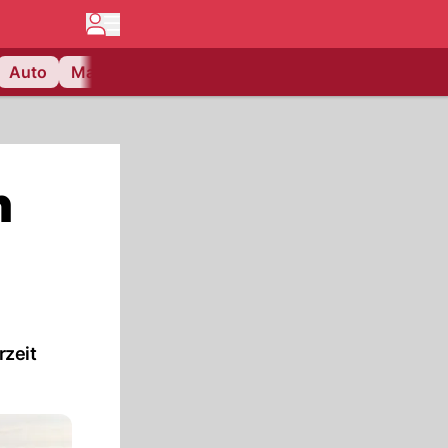
Auto
Matchcenter
Videos
Nau Plus
Lifestyle
n
rzeit