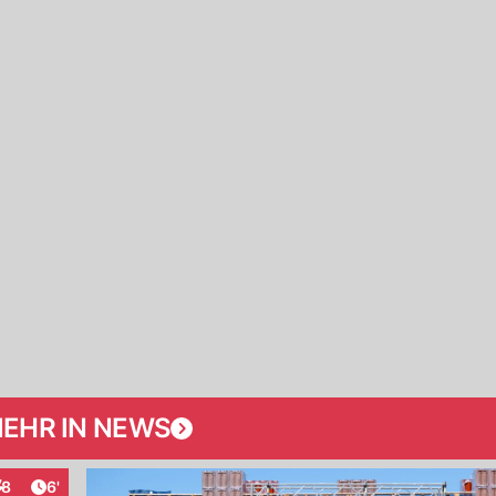
EHR IN NEWS
Artikel veröffentlicht:
8
6'
nteraktionen