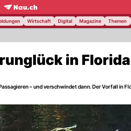
frontpage.
NAU.ch
meldungen
Wirtschaft
Digital
Magazine
Themen
hrunglück in Florida
Passagieren – und verschwindet dann. Der Vorfall in Fl