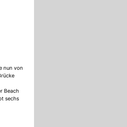
de nun von
Brücke
er Beach
ot sechs