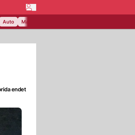
Auto
Matchcenter
Videos
Nau Plus
Lifestyle
orida endet