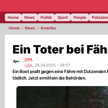
Home
News
Politik
Sport
People
Polizei
Home
News
Amerika
Ein Toter bei Fä
DPA
USA
,
28.04.2025 - 08:57
Ein Boot prallt gegen eine Fähre mit Dutzenden 
tödlich. Jetzt ermitteln die Behörden.