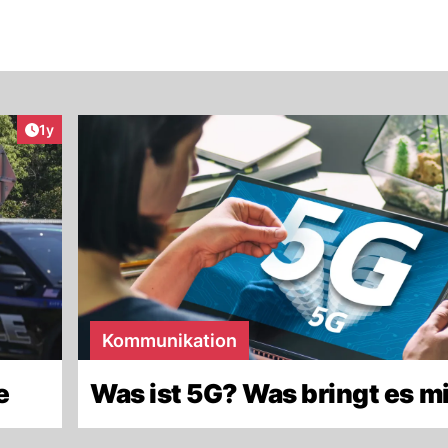
Artikel veröffentlicht:
1y
Kommunikation
e
Was ist 5G? Was bringt es m