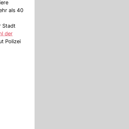
iere
ehr als 40
r Stadt
hl der
t Polizei