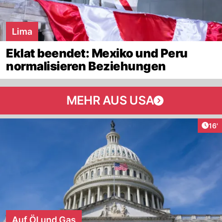
Lima
Eklat beendet: Mexiko und Peru
normalisieren Beziehungen
MEHR AUS USA
Arti
16'
Auf Öl und Gas