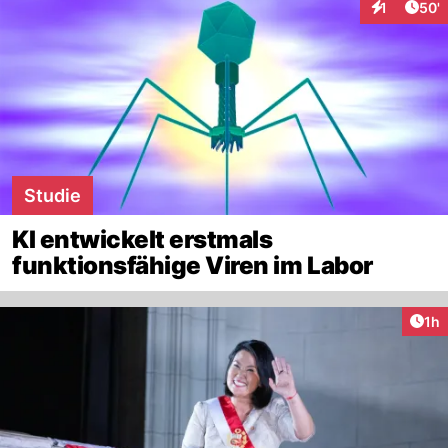
Arti
1
50'
Interaktion
Studie
KI entwickelt erstmals
funktionsfähige Viren im Labor
Art
1h