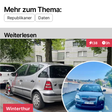
Mehr zum Thema:
Republikaner
Daten
Weiterlesen
Arti
138
3h
Interaktionen
Winterthur