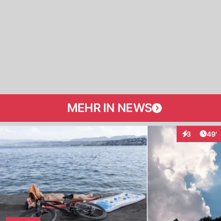
MEHR IN NEWS
Arti
3
49'
Interaktione