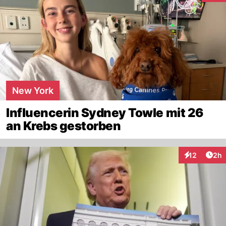
New York
Influencerin Sydney Towle mit 26
an Krebs gestorben
Arti
12
2h
Interaktione