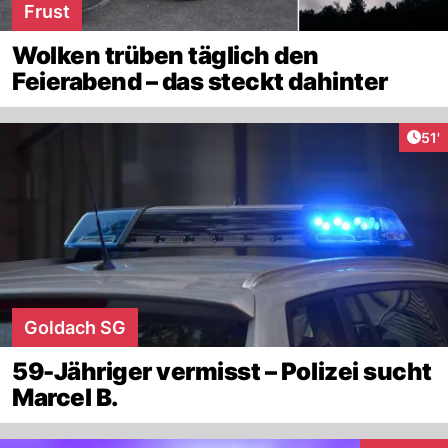
Frust
Wolken trüben täglich den
Feierabend – das steckt dahinter
Arti
51'
Goldach SG
59-Jähriger vermisst – Polizei sucht
Marcel B.