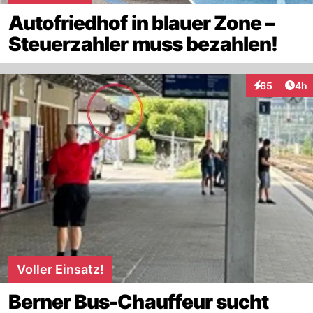
Autofriedhof in blauer Zone –
Steuerzahler muss bezahlen!
Arti
65
4h
Interaktionen
Voller Einsatz!
Berner Bus-Chauffeur sucht