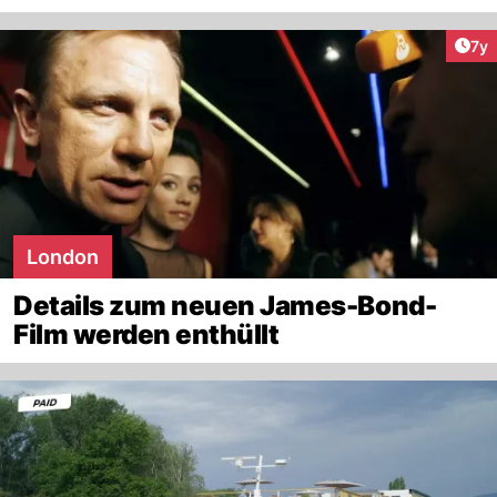
Art
7y
London
Details zum neuen James-Bond-
Film werden enthüllt