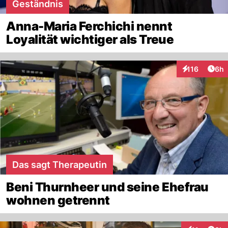
Geständnis
Anna-Maria Ferchichi nennt
Loyalität wichtiger als Treue
Arti
116
6h
Interaktionen
Das sagt Therapeutin
Beni Thurnheer und seine Ehefrau
wohnen getrennt