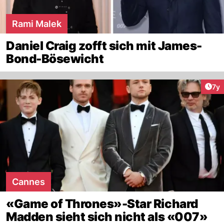
Rami Malek
Daniel Craig zofft sich mit James-
Bond-Bösewicht
Art
7y
Cannes
«Game of Thrones»-Star Richard
Madden sieht sich nicht als «007»