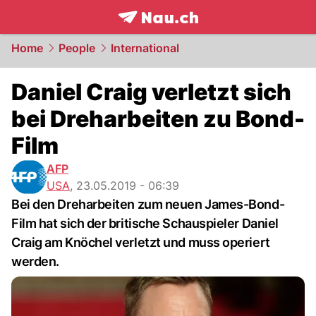
frontpage.
NAU.ch
Home
People
International
Daniel Craig verletzt sich
bei Dreharbeiten zu Bond-
Film
AFP
USA
,
23.05.2019 - 06:39
Bei den Dreharbeiten zum neuen James-Bond-
Film hat sich der britische Schauspieler Daniel
Craig am Knöchel verletzt und muss operiert
werden.