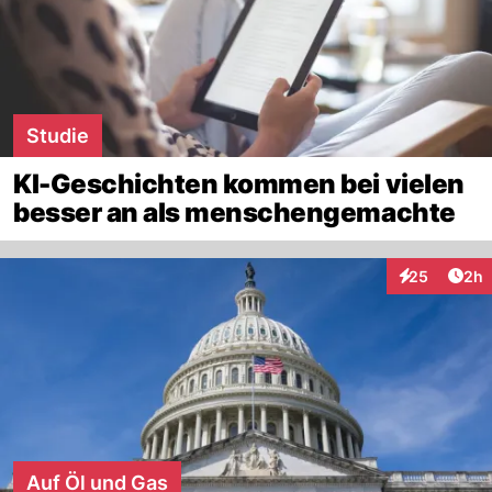
Studie
KI-Geschichten kommen bei vielen
besser an als menschengemachte
Arti
25
2h
Interaktionen
Auf Öl und Gas