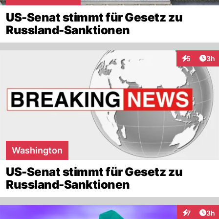
US-Senat stimmt für Gesetz zu
Russland-Sanktionen
Arti
5
3h
Interaktion
Washington
US-Senat stimmt für Gesetz zu
Russland-Sanktionen
Arti
7
3h
Interaktion