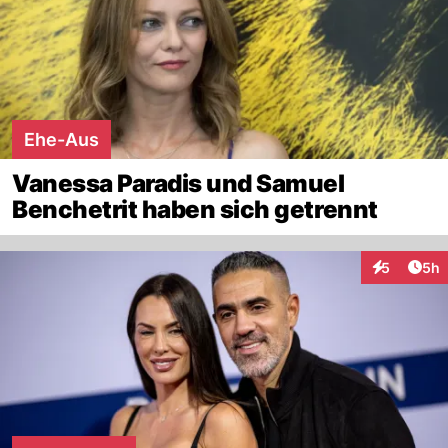
Ehe-Aus
Vanessa Paradis und Samuel
Benchetrit haben sich getrennt
Arti
5
5h
Interaktion