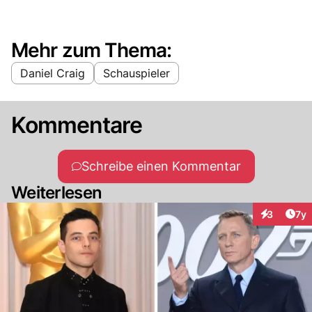
Mehr zum Thema:
Daniel Craig
Schauspieler
Kommentare
Schreibe einen Kommentar
Weiterlesen
Art
3
7y
Interaktion