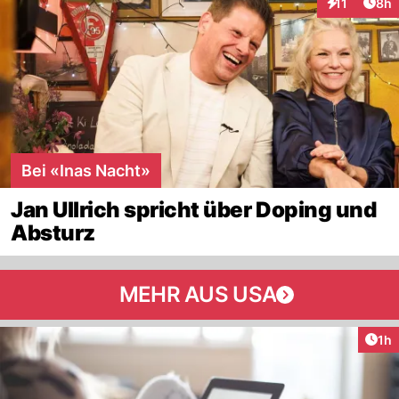
Arti
11
8h
Interaktione
Bei «Inas Nacht»
Jan Ullrich spricht über Doping und
Absturz
MEHR AUS USA
Art
1h