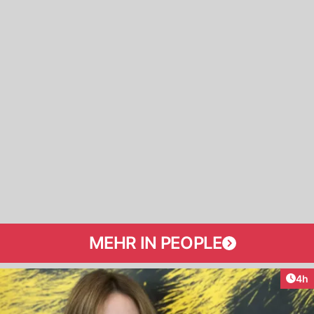
MEHR IN PEOPLE
Arti
4h