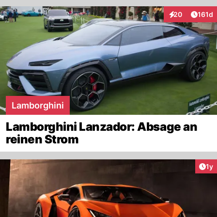
Artike
20
161d
Interaktionen
Lamborghini
Lamborghini Lanzador: Absage an
reinen Strom
Art
1y