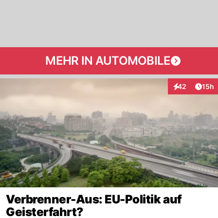
MEHR IN AUTOMOBILE
Artik
42
15h
Interaktionen
Verbrenner-Aus: EU-Politik auf
Geisterfahrt?