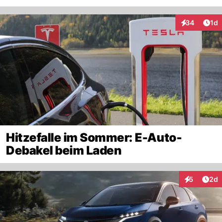
Art
34
1d
Interaktione
Hitzefalle im Sommer: E-Auto-
Debakel beim Laden
Arti
5
2d
Interaktion