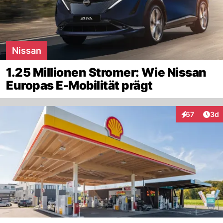
Nissan
1.25 Millionen Stromer: Wie Nissan
Europas E-Mobilität prägt
Arti
57
3d
Interaktionen