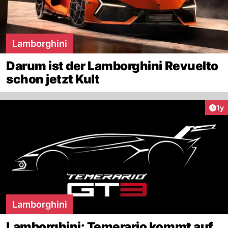
Lamborghini
Darum ist der Lamborghini Revuelto
schon jetzt Kult
Art
1y
Lamborghini
Lamborghini: Temerario kommt auf