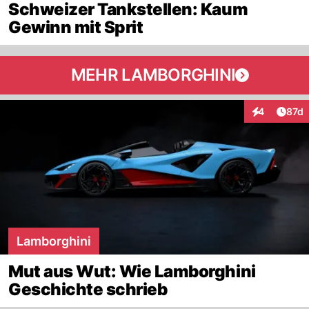
Schweizer Tankstellen: Kaum
Gewinn mit Sprit
MEHR LAMBORGHINI
Artik
4
87d
Interaktione
Lamborghini
Mut aus Wut: Wie Lamborghini
Geschichte schrieb