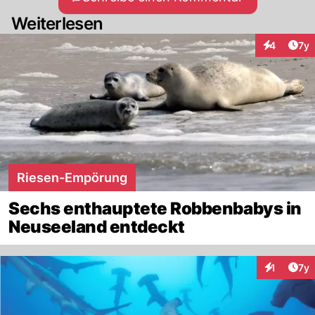
Weiterlesen
Art
4
7y
Interaktion
Riesen-Empörung
Sechs enthauptete Robbenbabys in
Neuseeland entdeckt
Art
1
7y
Interaktion