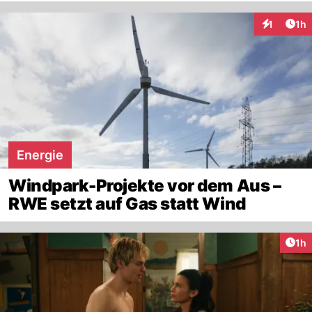
Art
1
1h
Interaktion
Energie
Windpark-Projekte vor dem Aus –
RWE setzt auf Gas statt Wind
Art
1h