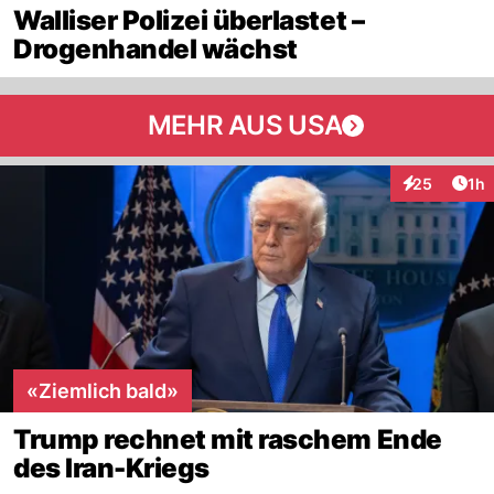
Walliser Polizei überlastet –
Drogenhandel wächst
MEHR AUS USA
Art
25
1h
Interaktione
«Ziemlich bald»
Trump rechnet mit raschem Ende
des Iran-Kriegs