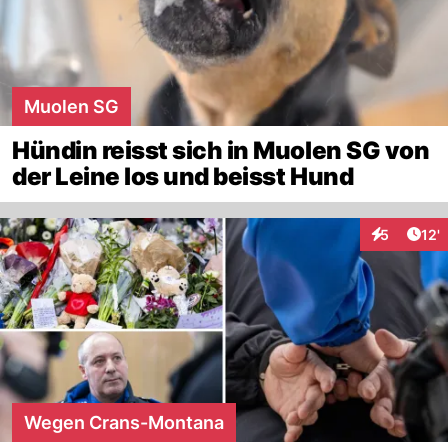
Muolen SG
Hündin reisst sich in Muolen SG von
der Leine los und beisst Hund
Arti
5
12'
Interaktion
Wegen Crans-Montana