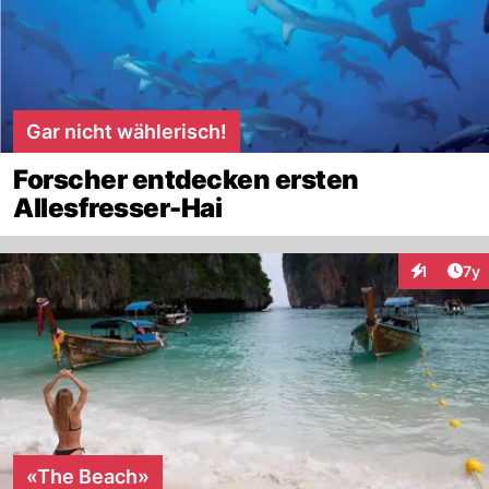
Gar nicht wählerisch!
Forscher entdecken ersten
Allesfresser-Hai
Art
1
7y
Interaktion
«The Beach»