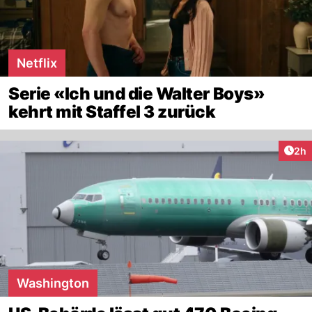
Netflix
Serie «Ich und die Walter Boys»
kehrt mit Staffel 3 zurück
Arti
2h
Washington