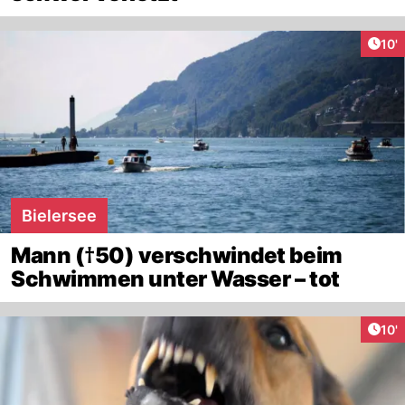
Arti
10'
Bielersee
Mann (†50) verschwindet beim
Schwimmen unter Wasser – tot
Arti
10'