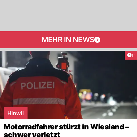
MEHR IN NEWS
Art
1'
Hinwil
Motorradfahrer stürzt in Wiesland –
schwer verletzt