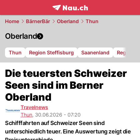
frontpage.
NAU.ch
Home
BärnerBär
Oberland
Thun
Oberland
Thun
Region Steffisburg
Saanenland
Region S
Die teuersten Schweizer
Seen sind im Berner
Oberland
Travelnews
Thun
,
30.06.2026 - 07:20
Schifffahrten auf Schweizer Seen sind
unterschiedlich teuer. Eine Auswertung zeigt die
Preisunterschiede.