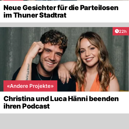
Neue Gesichter für die Parteilosen
im Thuner Stadtrat
Artik
22h
«Andere Projekte»
Christina und Luca Hänni beenden
ihren Podcast