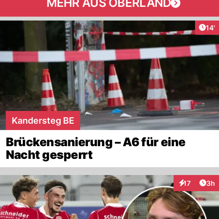
MEHR AUS OBERLAND
Arti
14'
Kandersteg BE
Brückensanierung – A6 für eine
Nacht gesperrt
Arti
17
3h
Interaktione