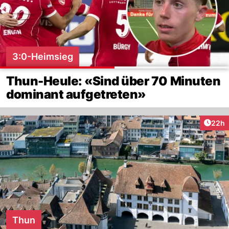
3:0-Heimsieg
Thun-Heule: «Sind über 70 Minuten
dominant aufgetreten»
Artik
22h
Thun