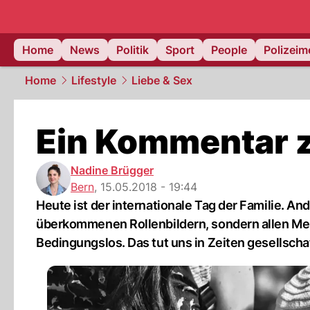
Home
News
Politik
Sport
People
Polizei
Home
Lifestyle
Liebe & Sex
Ein Kommentar z
Nadine Brügger
Bern
,
15.05.2018 - 19:44
Heute ist der internationale Tag der Familie. An
überkommenen Rollenbildern, sondern allen Men
Bedingungslos. Das tut uns in Zeiten gesellsch