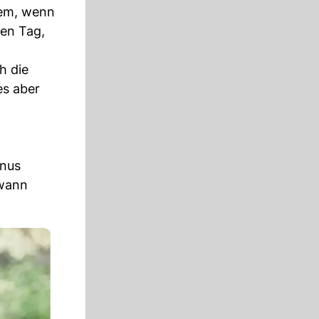
Wem, wenn
len Tag,
h die
es aber
rnus
 wann