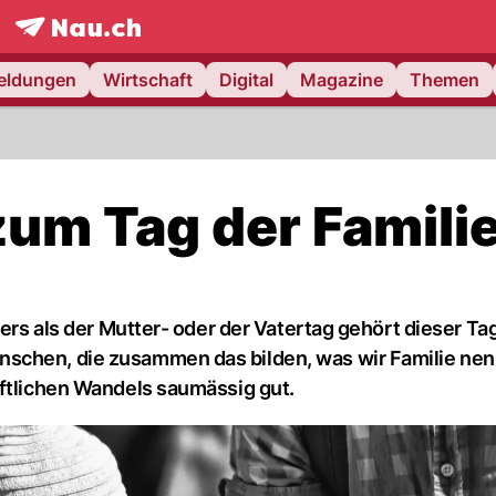
frontpage.
NAU.ch
meldungen
Wirtschaft
Digital
Magazine
Themen
um Tag der Famili
ders als der Mutter- oder der Vatertag gehört dieser Ta
schen, die zusammen das bilden, was wir Familie nen
aftlichen Wandels saumässig gut.