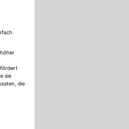
nfach
 höher
fördert
ie sie
ssten, die