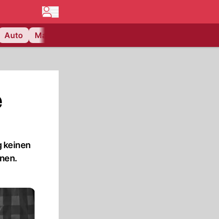
Auto
Matchcenter
Videos
Nau Plus
Lifestyle
e
g keinen
nen.