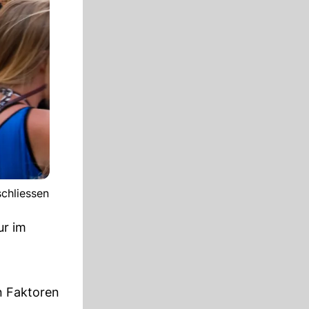
schliessen
ur im
n Faktoren