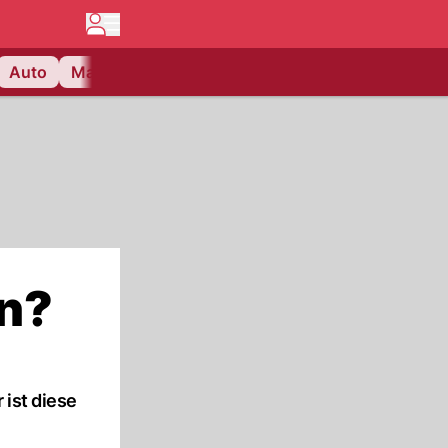
Auto
Matchcenter
Videos
Nau Plus
Lifestyle
nn?
 ist diese