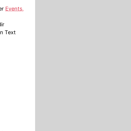
der
Events,
ir
en Text