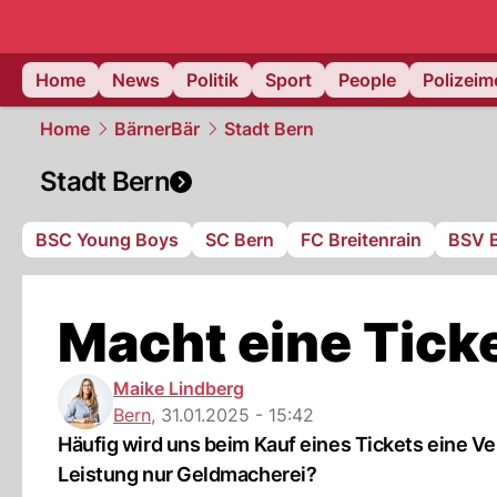
Home
News
Politik
Sport
People
Polizei
Home
BärnerBär
Stadt Bern
Stadt Bern
BSC Young Boys
SC Bern
FC Breitenrain
BSV 
Macht eine Tick
Maike Lindberg
Bern
,
31.01.2025 - 15:42
Häufig wird uns beim Kauf eines Tickets eine Ve
Leistung nur Geldmacherei?