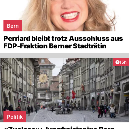
Bern
Perriard bleibt trotz Ausschluss aus
FDP-Fraktion Berner Stadträtin
Artik
15h
Politik