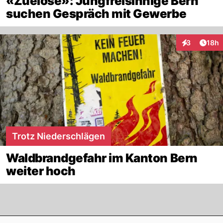
«Zuelose»: Jungfreisinnige Bern
suchen Gespräch mit Gewerbe
Artik
3
18h
Interaktione
Trotz Niederschlägen
Waldbrandgefahr im Kanton Bern
weiter hoch