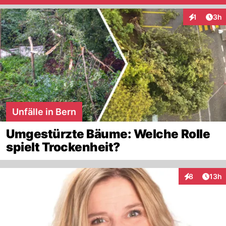
Arti
1
3h
Interaktion
Unfälle in Bern
Umgestürzte Bäume: Welche Rolle
spielt Trockenheit?
Artik
8
13h
Interaktione