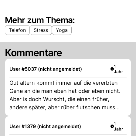
Mehr zum Thema:
Telefon
Stress
Yoga
Kommentare
Artikel ver
1
User #5037 (nicht angemeldet)
Jahr
Gut altern kommt immer auf die vererbten
Gene an die man eben hat oder eben nicht.
Aber is doch Wurscht, die einen früher,
andere später, aber rüber flutschen muss
schlussendlich jede/r……selbst ein Alien
flutscht irgendwann ins Dämonenreich der
Artikel ver
1
User #1379 (nicht angemeldet)
Jahr
Geister.🙄