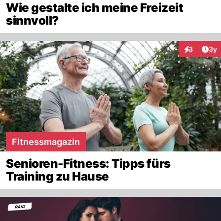
Wie gestalte ich meine Freizeit
sinnvoll?
Arti
3
3y
Interaktion
Fitnessmagazin
Senioren-Fitness: Tipps fürs
Training zu Hause