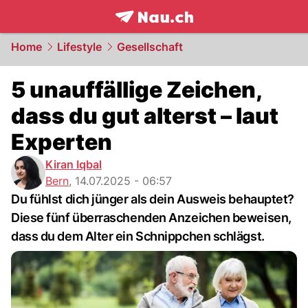
frontpage.
NAU.ch
Home
Lifestyle
Gesellschaft
5 unauffällige Zeichen,
dass du gut alterst – laut
Experten
Kiran Iqbal
Bern
,
14.07.2025 - 06:57
Du fühlst dich jünger als dein Ausweis behauptet?
Diese fünf überraschenden Anzeichen beweisen,
dass du dem Alter ein Schnippchen schlägst.