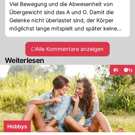
Viel Bewegung und die Abwesenheit von
Übergewicht sind das A und O. Damit die
Gelenke nicht überlastet sind, der Körper
möglichst lange mitspielt und später keine
Pflegekräfte (falls man welche braucht) sich
den Rücken kaputtmachen, weil man
Alle Kommentare anzeigen
unsinnig schwer ist. Darin besteht wahre
Weiterlesen
Body Positivity und Rücksichtnahme auf die
Mitmenschen.
Art
3
1y
Interaktion
Hobbys