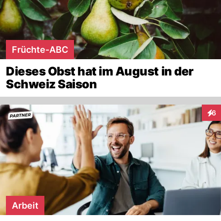
Früchte-ABC
Dieses Obst hat im August in der
Schweiz Saison
6
Inte
Arbeit