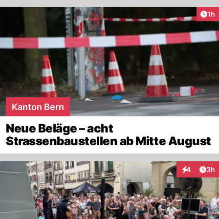
Art
1h
Kanton Bern
Neue Beläge – acht
Strassenbaustellen ab Mitte August
Arti
4
3h
Interaktion