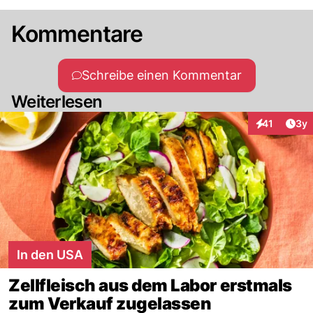
Kommentare
Schreibe einen Kommentar
Weiterlesen
Arti
41
3y
Interaktione
In den USA
Zellfleisch aus dem Labor erstmals
zum Verkauf zugelassen