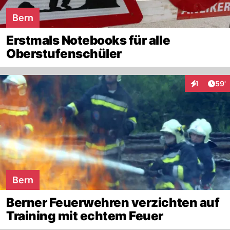
Bern
Erstmals Notebooks für alle
Oberstufenschüler
Arti
1
59'
Interaktion
Bern
Berner Feuerwehren verzichten auf
Training mit echtem Feuer