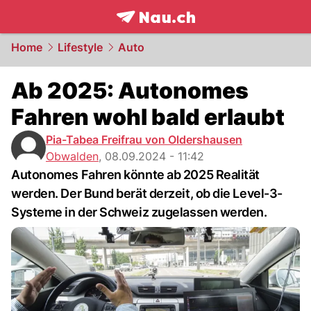
frontpage.
NAU.ch
Home
Lifestyle
Auto
Ab 2025: Autonomes
Fahren wohl bald erlaubt
Pia-Tabea Freifrau von Oldershausen
Obwalden
,
08.09.2024 - 11:42
Autonomes Fahren könnte ab 2025 Realität
werden. Der Bund berät derzeit, ob die Level-3-
Systeme in der Schweiz zugelassen werden.