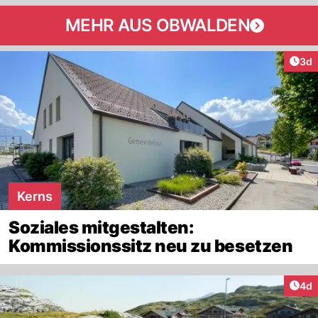
MEHR AUS OBWALDEN
Arti
3d
Kerns
Soziales mitgestalten:
Kommissionssitz neu zu besetzen
Arti
4d