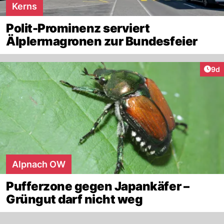
Kerns
Polit-Prominenz serviert
Älplermagronen zur Bundesfeier
Arti
9d
Alpnach OW
Pufferzone gegen Japankäfer –
Grüngut darf nicht weg