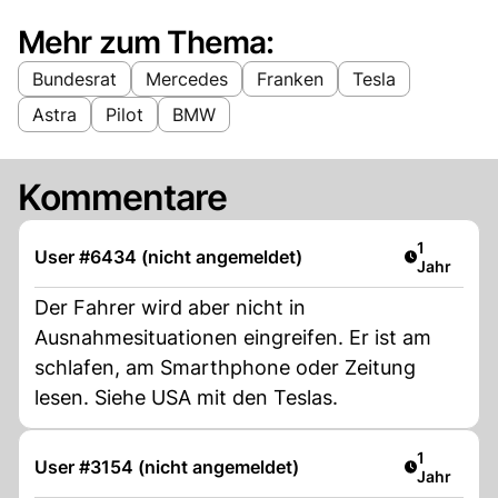
Mehr zum Thema:
Bundesrat
Mercedes
Franken
Tesla
Astra
Pilot
BMW
Kommentare
Artikel ver
1
User #6434 (nicht angemeldet)
Jahr
Der Fahrer wird aber nicht in
Ausnahmesituationen eingreifen. Er ist am
schlafen, am Smarthphone oder Zeitung
lesen. Siehe USA mit den Teslas.
Artikel ver
1
User #3154 (nicht angemeldet)
Jahr