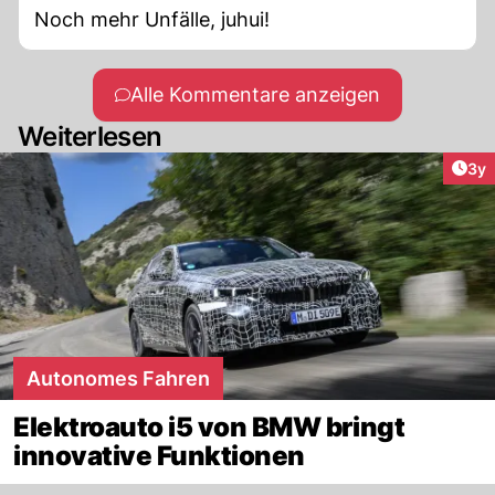
Noch mehr Unfälle, juhui!
Alle Kommentare anzeigen
Weiterlesen
Arti
3y
Autonomes Fahren
Elektroauto i5 von BMW bringt
innovative Funktionen