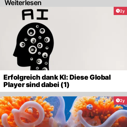
Weiterlesen
Arti
2y
Erfolgreich dank KI: Diese Global
Player sind dabei (1)
Arti
2y