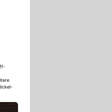
ff-
itere
ickel-