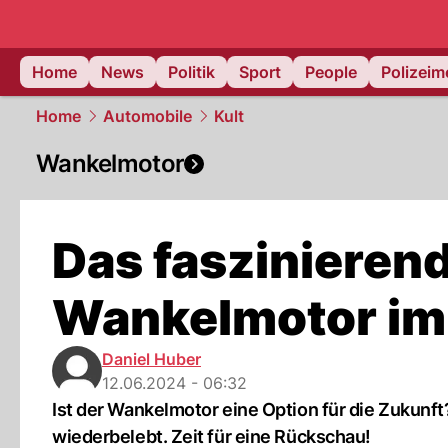
Home
News
Politik
Sport
People
Polizei
Home
Automobile
Kult
Wankelmotor
Das faszinieren
Wankelmotor im
Daniel Huber
12.06.2024 - 06:32
Ist der Wankelmotor eine Option für die Zukun
wiederbelebt. Zeit für eine Rückschau!