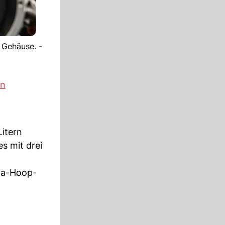
 Gehäuse. -
en
Litern
s mit drei
ula-Hoop-