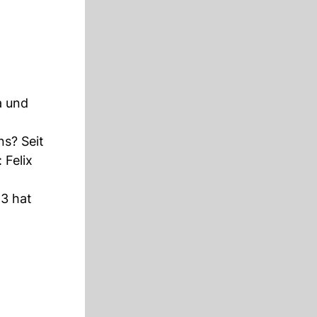
a und
ns? Seit
 Felix
23 hat