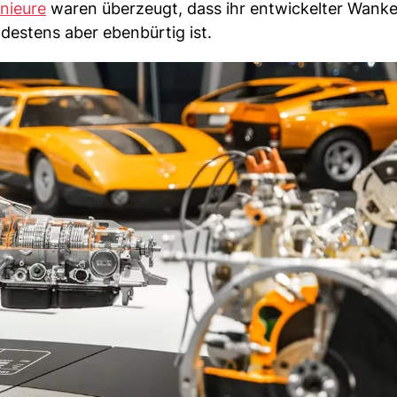
nieure
waren überzeugt, dass ihr entwickelter Wank
estens aber ebenbürtig ist.