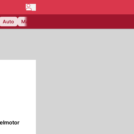
Auto
Matchcenter
Videos
Nau Plus
Lifestyle
kelmotor