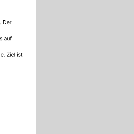
. Der
s auf
. Ziel ist