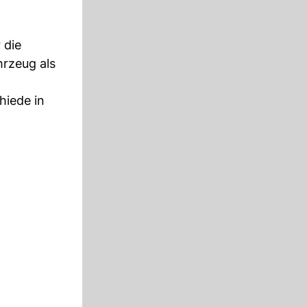
 die
hrzeug als
hiede in