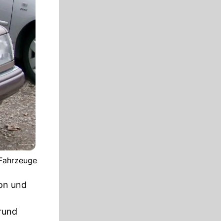
 Fahrzeuge
ion und
rund