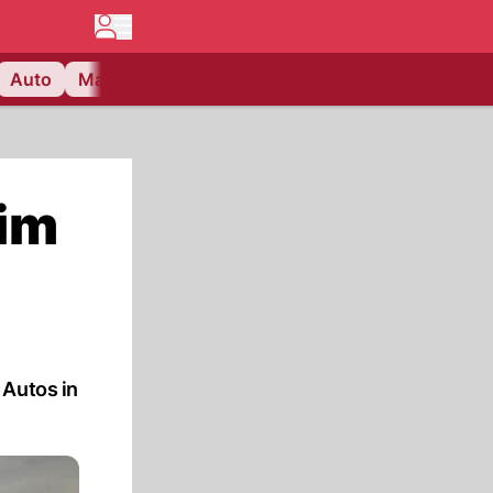
Auto
Matchcenter
Videos
Nau Plus
Lifestyle
 im
 Autos in