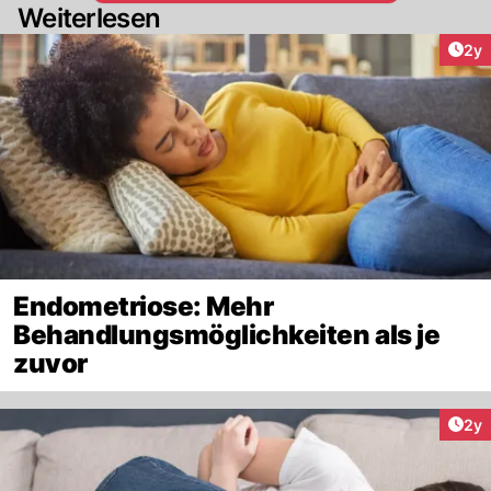
Weiterlesen
Arti
2y
Endometriose: Mehr
Behandlungsmöglichkeiten als je
zuvor
Arti
2y