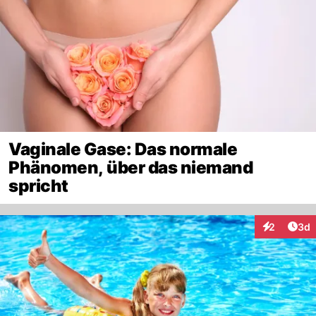
Vaginale Gase: Das normale
Phänomen, über das niemand
spricht
Arti
2
3d
Interaktion