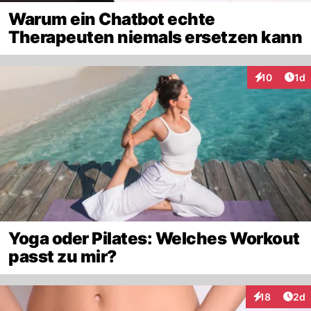
Warum ein Chatbot echte
Therapeuten niemals ersetzen kann
Art
10
1d
Interaktione
Yoga oder Pilates: Welches Workout
passt zu mir?
Arti
18
2d
Interaktione