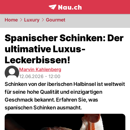
frontpage.
NAU.ch
Home
Luxury
Gourmet
Spanischer Schinken: Der
ultimative Luxus-
Leckerbissen!
Marvin Kahlenberg
12.06.2026 - 12:00
Schinken von der iberischen Halbinsel ist weltweit
für seine hohe Qualität und einzigartigen
Geschmack bekannt. Erfahren Sie, was
spanischen Schinken ausmacht.