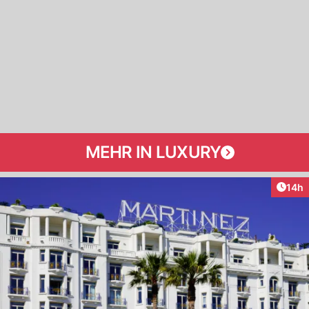
MEHR IN LUXURY
Artik
14h