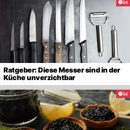
Arti
2d
Ratgeber: Diese Messer sind in der
Küche unverzichtbar
Arti
3d