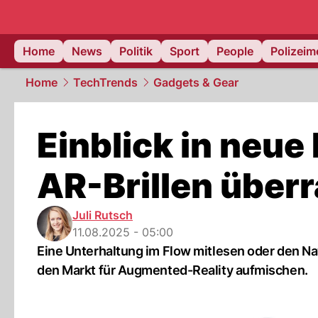
Home
News
Politik
Sport
People
Polizei
Home
TechTrends
Gadgets & Gear
Einblick in neue
AR-Brillen über
Juli Rutsch
11.08.2025 - 05:00
Eine Unterhaltung im Flow mitlesen oder den Nav
den Markt für Augmented-Reality aufmischen.