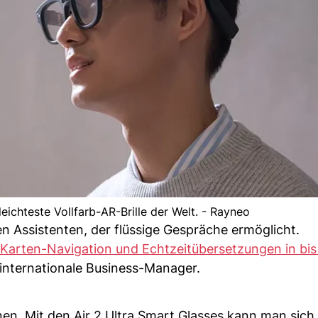
leichteste Vollfarb-AR-Brille der Welt. - Rayneo
en Assistenten, der flüssige Gespräche ermöglicht.
-D-Karten-Navigation und Echtzeitübersetzungen in bis
 internationale Business-Manager.
n. Mit den Air 2 Ultra Smart Glasses kann man sich n