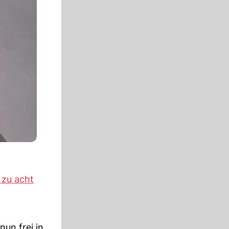
 zu acht
un frei in