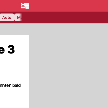
Auto
Matchcenter
Videos
Nau Plus
Lifestyle
e 3
önnten bald