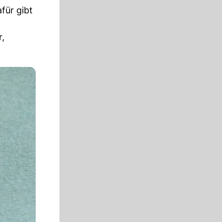
für gibt
,