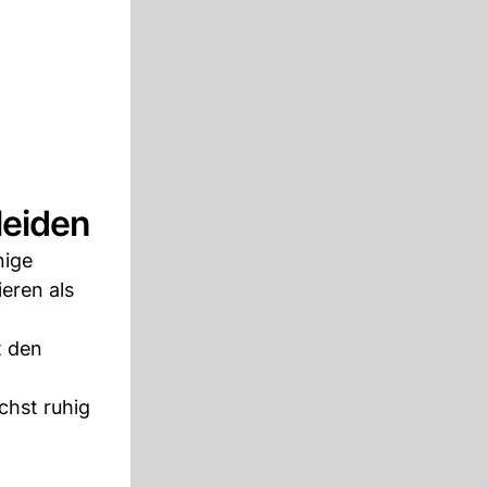
leiden
nige
eren als
t den
chst ruhig