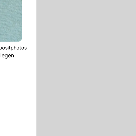
epositphotos
legen.