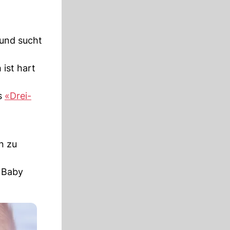
 und sucht
ist hart
ls
«Drei-
n zu
r Baby