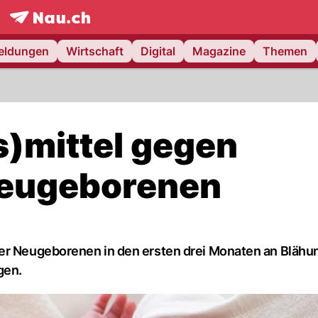
frontpage.
NAU.ch
meldungen
Wirtschaft
Digital
Magazine
Themen
s)mittel gegen
Neugeborenen
der Neugeborenen in den ersten drei Monaten an Blähu
gen.