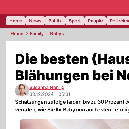
Home
News
Politik
Sport
People
Polizei
Home
Family
Babys
Die besten (Hau
Blähungen bei 
Susanna Herrlig
30.12.2024 - 06:31
Schätzungen zufolge leiden bis zu 30 Prozent 
verraten, wie Sie Ihr Baby nun am besten beruhi