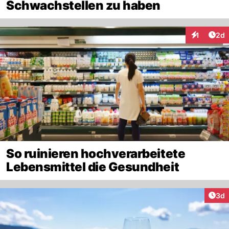
Schwachstellen zu haben
Arti
1
2d
Interaktion
So ruinieren hochverarbeitete
Lebensmittel die Gesundheit
Arti
3d