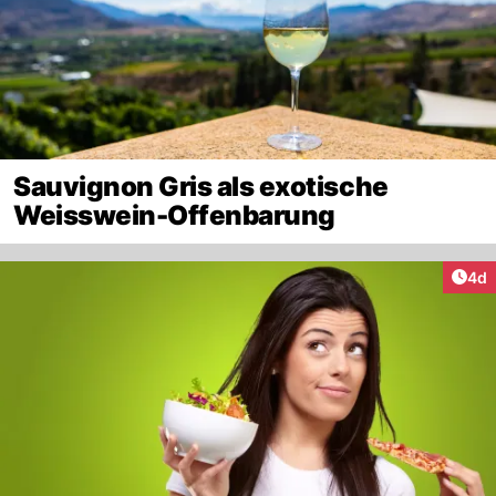
Sauvignon Gris als exotische
Weisswein-Offenbarung
Arti
4d