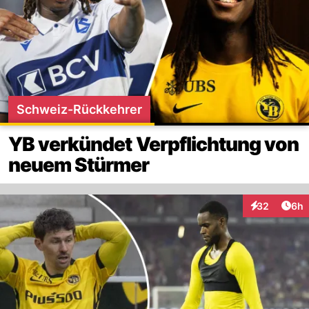
Schweiz-Rückkehrer
YB verkündet Verpflichtung von
neuem Stürmer
Arti
32
6h
Interaktionen