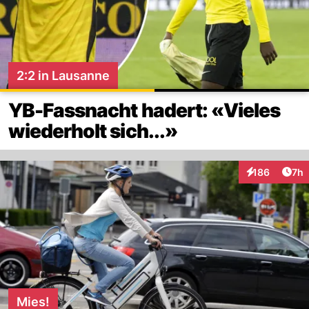
2:2 in Lausanne
YB-Fassnacht hadert: «Vieles
wiederholt sich...»
Arti
186
7h
Interaktionen
Mies!