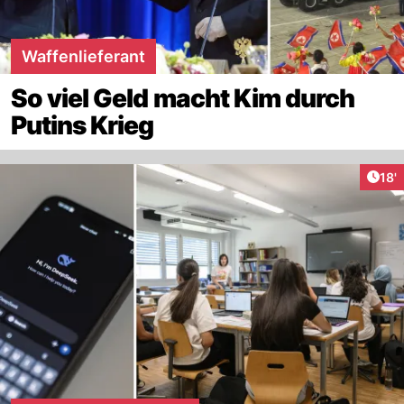
Waffenlieferant
So viel Geld macht Kim durch
Putins Krieg
Arti
18'