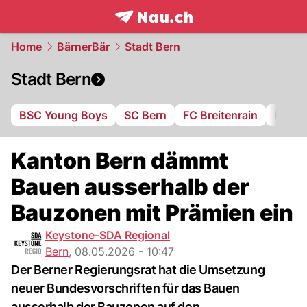
frontpage.
NAU.ch
Home
BärnerBär
Stadt Bern
Stadt Bern
BSC Young Boys
SC Bern
FC Breitenrain
BSV B
Kanton Bern dämmt
Bauen ausserhalb der
Bauzonen mit Prämien ein
Keystone-SDA Regional
Bern
,
08.05.2026 - 10:47
Der Berner Regierungsrat hat die Umsetzung
neuer Bundesvorschriften für das Bauen
ausserhalb der Bauzonen auf den