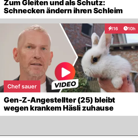
Zum Gleiten und als Schutz:
Schnecken ändern ihren Schleim
Artik
116
10h
Interaktionen
Chef sauer
Gen-Z-Angestellter (25) bleibt
wegen krankem Häsli zuhause