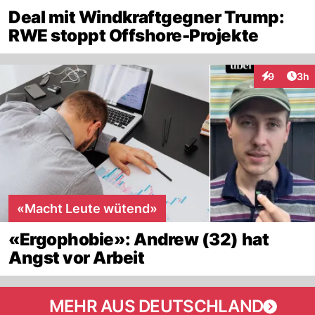
Deal mit Windkraftgegner Trump:
RWE stoppt Offshore-Projekte
Arti
9
3h
Interaktion
«Macht Leute wütend»
«Ergophobie»: Andrew (32) hat
Angst vor Arbeit
MEHR AUS DEUTSCHLAND