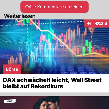
Alle Kommentare anzeigen
Weiterlesen
Artike
1
321d
Interaktionen
Börse
DAX schwächelt leicht, Wall Street
bleibt auf Rekordkurs