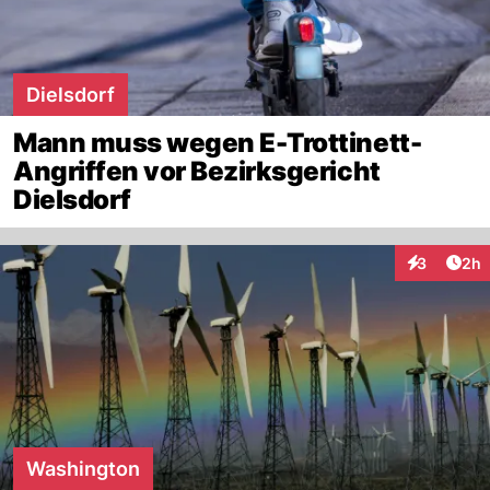
Dielsdorf
Mann muss wegen E-Trottinett-
Angriffen vor Bezirksgericht
Dielsdorf
Arti
3
2h
Interaktion
Washington