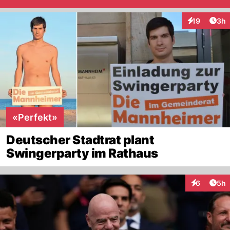
Arti
19
3h
Interaktione
«Perfekt»
Deutscher Stadtrat plant
Swingerparty im Rathaus
Arti
6
5h
Interaktion