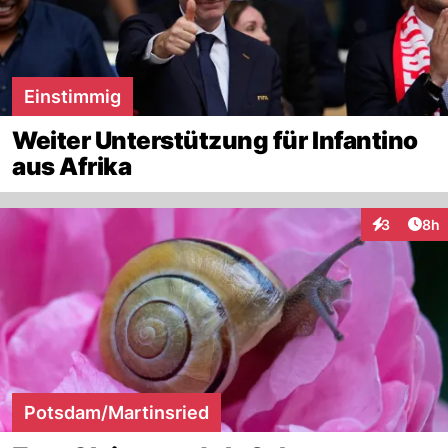
Einstimmig
Weiter Unterstützung für Infantino
aus Afrika
Arti
3
8h
Interaktion
Potsdam/Martinsried