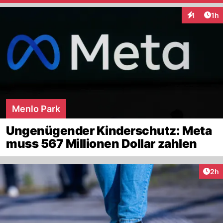
Art
1
1h
Interaktion
Menlo Park
Ungenügender Kinderschutz: Meta
muss 567 Millionen Dollar zahlen
Arti
2h