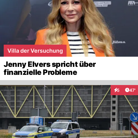
Villa der Versuchung
Jenny Elvers spricht über
finanzielle Probleme
Arti
5
47'
Interaktione