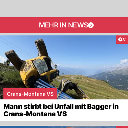
MEHR IN NEWS
Art
3'
Crans-Montana VS
Mann stirbt bei Unfall mit Bagger in
Crans-Montana VS