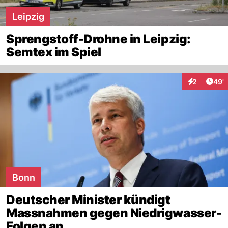
Leipzig
Sprengstoff-Drohne in Leipzig:
Semtex im Spiel
Arti
2
49'
Interaktione
Bonn
Deutscher Minister kündigt
Massnahmen gegen Niedrigwasser-
Folgen an