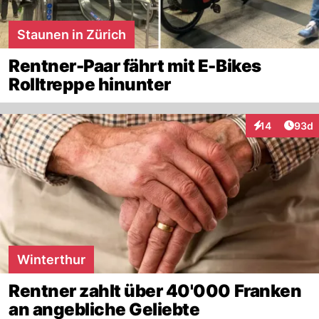
Staunen in Zürich
Rentner-Paar fährt mit E-Bikes
Rolltreppe hinunter
Artik
14
93d
Interaktionen
Winterthur
Rentner zahlt über 40'000 Franken
an angebliche Geliebte