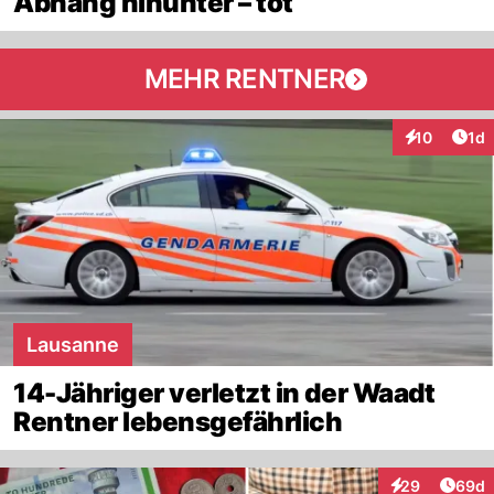
Abhang hinunter – tot
MEHR RENTNER
Art
10
1d
Interaktione
Lausanne
14-Jähriger verletzt in der Waadt
Rentner lebensgefährlich
Artik
29
69d
Interaktionen