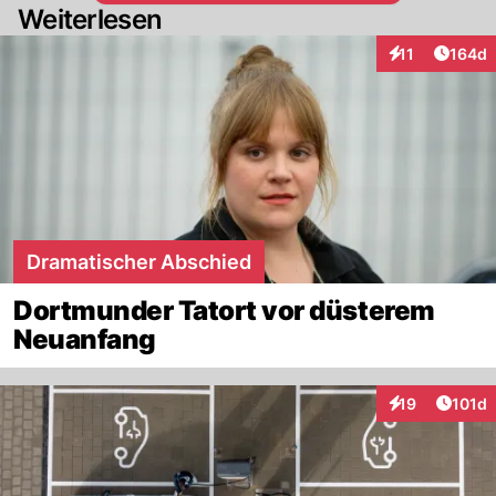
Weiterlesen
Artike
11
164d
Interaktionen
Dramatischer Abschied
Dortmunder Tatort vor düsterem
Neuanfang
Artike
19
101d
Interaktionen