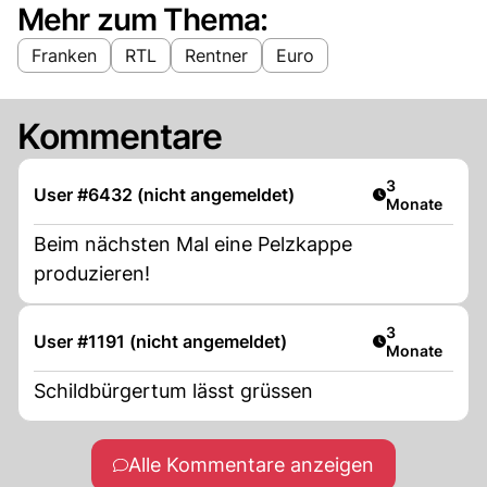
Mehr zum Thema:
Franken
RTL
Rentner
Euro
Kommentare
Artikel veröff
3
User #6432 (nicht angemeldet)
Monate
Beim nächsten Mal eine Pelzkappe
produzieren!
Artikel veröff
3
User #1191 (nicht angemeldet)
Monate
Schildbürgertum lässt grüssen
Alle Kommentare anzeigen