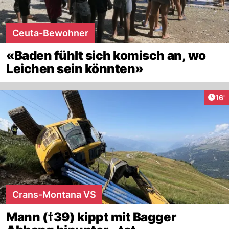
Ceuta-Bewohner
«Baden fühlt sich komisch an, wo
Leichen sein könnten»
Arti
16'
Crans-Montana VS
Mann (†39) kippt mit Bagger