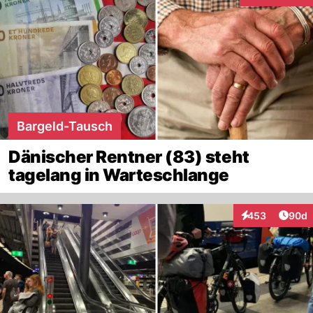
Bargeld-Tausch
Dänischer Rentner (83) steht
tagelang in Warteschlange
Artik
453
90d
Interaktionen