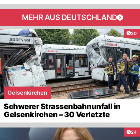
MEHR AUS DEUTSCHLAND
Arti
20'
Gelsenkirchen
Schwerer Strassenbahnunfall in
Gelsenkirchen – 30 Verletzte
Arti
24'