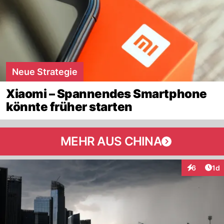
Neue Strategie
Xiaomi – Spannendes Smartphone
könnte früher starten
MEHR AUS CHINA
Art
6
1d
Interaktion