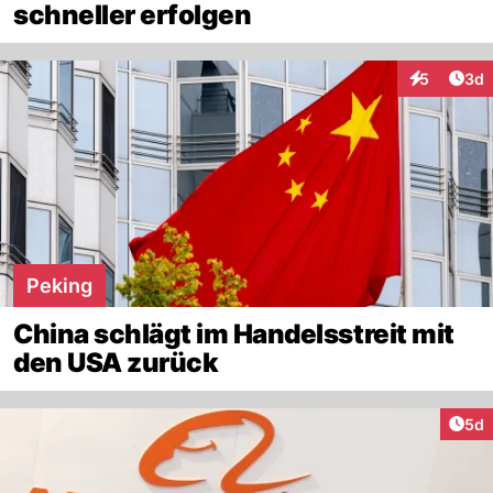
schneller erfolgen
Arti
5
3d
Interaktion
Peking
China schlägt im Handelsstreit mit
den USA zurück
Arti
5d