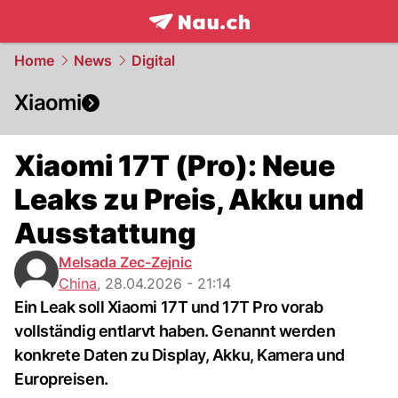
frontpage.
NAU.ch
Home
News
Digital
Xiaomi
Xiaomi 17T (Pro): Neue
Leaks zu Preis, Akku und
Ausstattung
Melsada Zec-Zejnic
China
,
28.04.2026 - 21:14
Ein Leak soll Xiaomi 17T und 17T Pro vorab
vollständig entlarvt haben. Genannt werden
konkrete Daten zu Display, Akku, Kamera und
Europreisen.