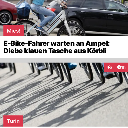
Mies!
E-Bike-Fahrer warten an Ampel:
Diebe klauen Tasche aus Körbli
Art
5
1h
Interaktion
Turin