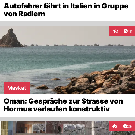
Autofahrer fährt in Italien in Gruppe
von Radlern
Art
2
1h
Interaktion
Maskat
Oman: Gespräche zur Strasse von
Hormus verlaufen konstruktiv
Arti
3
2h
Interaktion