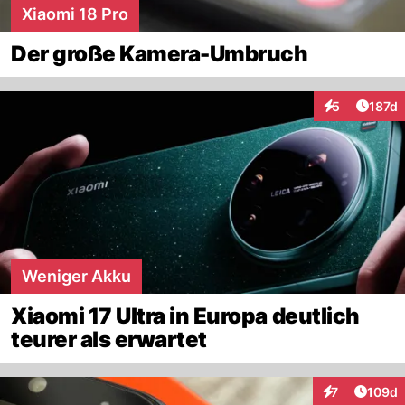
Xiaomi 18 Pro
Der große Kamera-Umbruch
Artike
5
187d
Interaktionen
Weniger Akku
Xiaomi 17 Ultra in Europa deutlich
teurer als erwartet
Artike
7
109d
Interaktionen