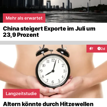
Mehr als erwartet
China steigert Exporte im Juli um
23,9 Prozent
Arti
7
2d
Interaktion
Langzeitstudie
Altern könnte durch Hitzewellen