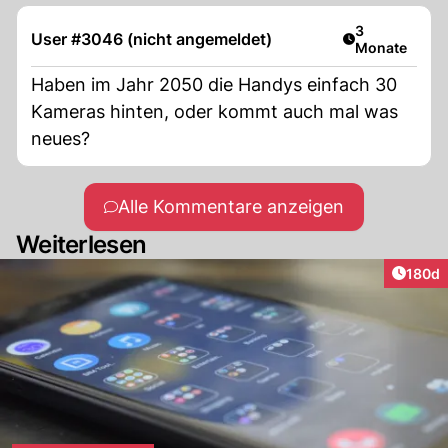
Artikel veröff
3
User #3046 (nicht angemeldet)
Monate
Haben im Jahr 2050 die Handys einfach 30
Kameras hinten, oder kommt auch mal was
neues?
Alle Kommentare anzeigen
Weiterlesen
Artike
180d