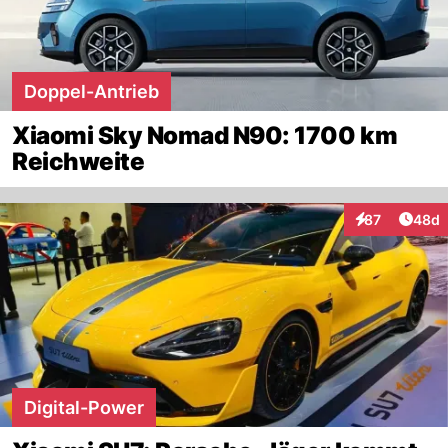
Doppel-Antrieb
Xiaomi Sky Nomad N90: 1700 km
Reichweite
Artik
87
48d
Interaktionen
Digital-Power