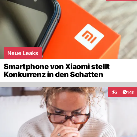
Neue Leaks
Smartphone von Xiaomi stellt
Konkurrenz in den Schatten
Artik
5
14h
Interaktione