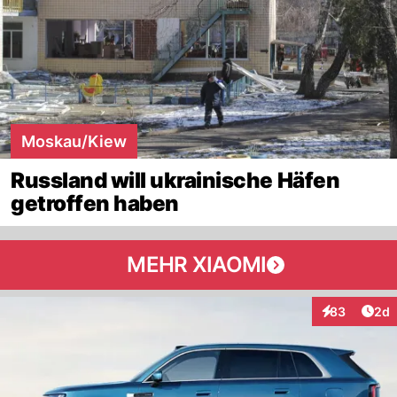
Moskau/Kiew
Russland will ukrainische Häfen
getroffen haben
MEHR XIAOMI
Arti
83
2d
Interaktionen