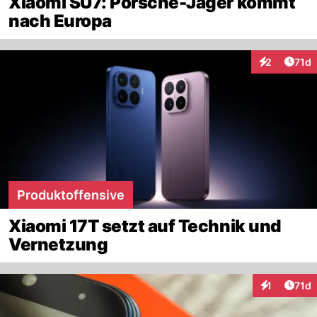
Xiaomi SU7: Porsche-Jäger kommt
nach Europa
Artik
2
71d
Interaktione
Produktoffensive
Xiaomi 17T setzt auf Technik und
Vernetzung
Artik
1
71d
Interaktione